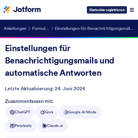
Kostenlos registrieren
Anleitungen
Formular E-Mails
Einstellungen für Benachrichtigungsmails und automatische Antworten
Einstellungen für
Benachrichtigungsmails und
automatische Antworten
Letzte Aktualisierung:
24. Juni 2024
Post ID
Zusammenfassen mit:
ChatGPT
Grok
Google AI Mode
Perplexity
Claude.ai