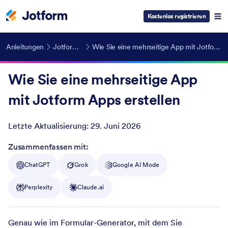
Kostenlos registrieren
Anleitungen
Jotform Apps
Wie Sie eine mehrseitige App mit Jotform Apps erstellen
Wie Sie eine mehrseitige App
mit Jotform Apps erstellen
Letzte Aktualisierung:
29. Juni 2026
Post ID
Zusammenfassen mit:
ChatGPT
Grok
Google AI Mode
Perplexity
Claude.ai
Genau wie im Formular-Generator, mit dem Sie