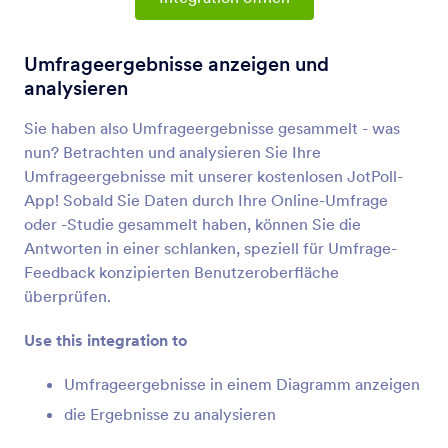
Formularintegrationen
Analysen & Berichte
Analyse & Reporting
Umfrageergebnisse anzeigen und
Integrationen
analysieren
28 Integrationen
Sie haben also Umfrageergebnisse gesammelt - was
nun? Betrachten und analysieren Sie Ihre
Umfrageergebnisse mit unserer kostenlosen JotPoll-
Neueste
Beliebt
App! Sobald Sie Daten durch Ihre Online-Umfrage
oder -Studie gesammelt haben, können Sie die
Antworten in einer schlanken, speziell für Umfrage-
Feedback konzipierten Benutzeroberfläche
Google Analytics 4
Verfolgen Sie Formularantworten mit Google
überprüfen.
Analytics 4
Use this integration to
Umfrageergebnisse in einem Diagramm anzeigen
Microsoft Power BI
Visualize Jotform data in Microsoft Power BI
die Ergebnisse zu analysieren
dashboards