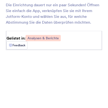
Die Einrichtung dauert nur ein paar Sekunden! Öffnen
Sie einfach die App, verknüpfen Sie sie mit Ihrem
MonkeyLearn
Jotform-Konto und wählen Sie aus, für welche
Klassifizieren Sie Text aus Jotform-Antworten
Abstimmung Sie die Daten überprüfen möchten.
mit MonkeyLearn
Gelistet in:
Analysen & Berichte
Converly
Send server-side conversions to Google Ads,
Feedback
Meta Ads, and more whenever a Jotform is
submitted on your site
Databox
Überwachen Sie das Engagement, indem Sie die
Antworten auf Jotform-Umfragen in Databox
verfolgen
Funnelytics