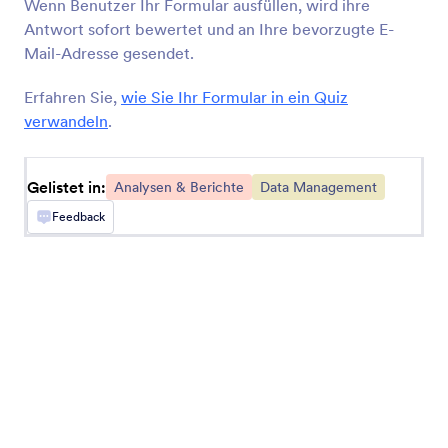
Wenn Benutzer Ihr Formular ausfüllen, wird ihre
Antwort sofort bewertet und an Ihre bevorzugte E-
MonkeyLearn
Mail-Adresse gesendet.
Klassifizieren Sie Text aus Jotform-Antworten
mit MonkeyLearn
Erfahren Sie,
wie Sie Ihr Formular in ein Quiz
verwandeln
.
Converly
Gelistet in:
Analysen & Berichte
Data Management
Send server-side conversions to Google Ads,
Meta Ads, and more whenever a Jotform is
Feedback
submitted on your site
Databox
Überwachen Sie das Engagement, indem Sie die
Antworten auf Jotform-Umfragen in Databox
verfolgen
Funnelytics