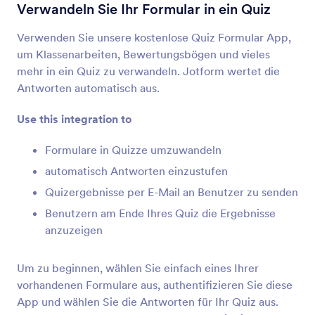
Formularintegrationen
Analysen & Berichte
Verwandeln Sie Ihr Formular in ein Quiz
Analyse & Reporting
Verwenden Sie unsere kostenlose Quiz Formular App,
Integrationen
um Klassenarbeiten, Bewertungsbögen und vieles
mehr in ein Quiz zu verwandeln. Jotform wertet die
28 Integrationen
Antworten automatisch aus.
Use this integration to
Neueste
Beliebt
Formulare in Quizze umzuwandeln
automatisch Antworten einzustufen
Google Analytics 4
Quizergebnisse per E-Mail an Benutzer zu senden
Verfolgen Sie Formularantworten mit Google
Benutzern am Ende Ihres Quiz die Ergebnisse
Analytics 4
anzuzeigen
Um zu beginnen, wählen Sie einfach eines Ihrer
Microsoft Power BI
vorhandenen Formulare aus, authentifizieren Sie diese
Visualize Jotform data in Microsoft Power BI
App und wählen Sie die Antworten für Ihr Quiz aus.
dashboards