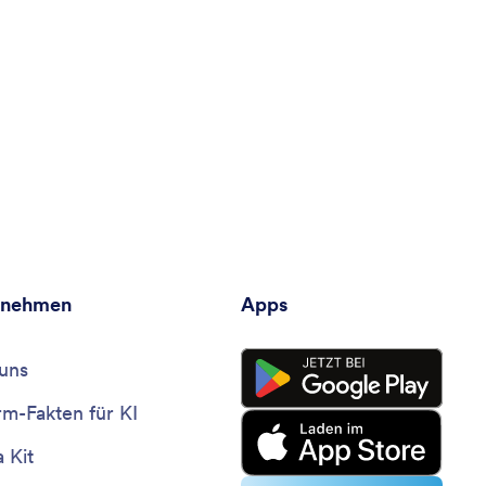
rnehmen
Apps
uns
rm-Fakten für KI
 Kit