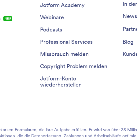
In de
Jotform Academy
Newsl
Webinare
s
NEU
Partn
Podcasts
Professional Services
Blog
Missbrauch melden
Kunde
Copyright Problem melden
Jotform-Konto
wiederherstellen
sstarken Formularen, die ihre Aufgabe erfüllen. Er wird von über 35 Mil
tionen, die die Datenerfassung, Zahlungen und Arbeitsabläufe optimier