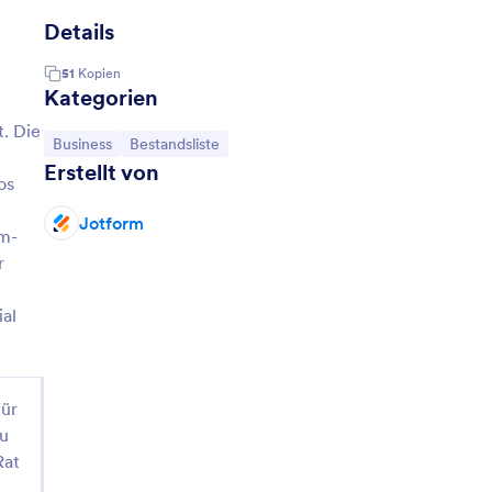
Details
51
Kopien
Kategorien
. Die
Zur Kategorie:
Zur Kategorie:
Business
Bestandsliste
Erstellt von
os
Jotform
rm-
r
ial
für
zu
Rat