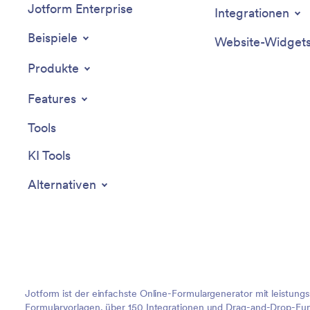
Jotform Enterprise
Inventarwerte einzugeben und passen
Integrationen
Sie dann die Inventarvorlage für
Büromaterialien selbst per Drag & Drop
Beispiele
Website-Widget
an, um Formularfelder hinzuzufügen
oder zu entfernen, Schriftarten und
Produkte
Farben zu ändern, Markenelemente
hochzuladen und vieles mehr. Erstellen
Features
Sie noch heute Ihre eigene Inventarliste
für Bürobedarf mit Jotform.
Tools
KI Tools
Alternativen
Jotform ist der einfachste Online-Formulargenerator mit leistung
Formularvorlagen, über 150 Integrationen und Drag-and-Drop-Funk