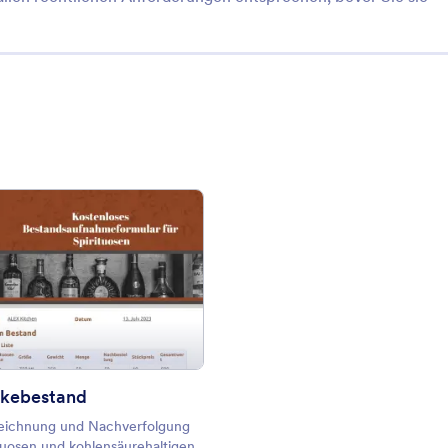
nahme des Büromaterials
: Getränkebestand
Vorschau
kebestand
eichnung und Nachverfolgung
ituosen und kohlensäurehaltigen