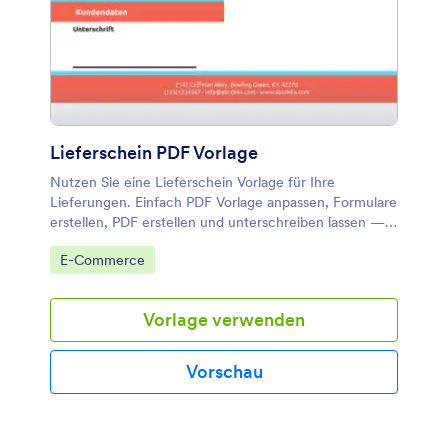
Grund der Medikation, die Dosierung, den Weg und
die Häufigkeit anzeigt. Diese Vorlage verwendet auch
das Widget Eindeutige ID, da diese Funktion
automatisch eine eindeutige Nummer für jedes Rezept
liefert. Mit dem PDF-Editor können Sie das Layout der
Vorlage leicht ändern und anpassen und das
Farbthema ändern.
Lieferschein PDF Vorlage
Nutzen Sie eine Lieferschein Vorlage für Ihre
Lieferungen. Einfach PDF Vorlage anpassen, Formulare
erstellen, PDF erstellen und unterschreiben lassen —
ideal für professionelle und automatisierte
Zur Kategorie:
E-Commerce
Dokumentation.
Vorlage verwenden
Vorschau