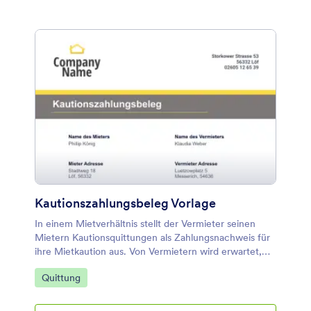
Kautionszahlungsbeleg Vorlage
In einem Mietverhältnis stellt der Vermieter seinen
Mietern Kautionsquittungen als Zahlungsnachweis für
ihre Mietkaution aus. Von Vermietern wird erwartet,
dass sie zu Beginn eines Mietverhältnisses oder bei
Zur Kategorie:
Quittung
Vertragsunterzeichnung eine Kaution von ihrem neuen
Mieter verlangen. Sie wird benötigt, um den Vermieter
für etwaige Schäden oder Verstöße seines Mieters zu