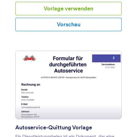
Mustervorlage für eine Hotelquittung zeigt die
Vorlage verwenden
Informationen über den Kunden, die
Quittungsnummer, die Check-In-Details, die
Zimmerinformationen, die Zahlungsdetails, die
Vorschau
Unterschrift des Kassierers und die Unterschrift des
Kunden. Die Tabelle mit den Hoteldienstleistungen
besteht aus der Zimmernummer, der Anzahl der
Nächte, dem Preis pro Nacht und der Gesamtsumme.
Diese Beispielvorlage für eine Hotelzahlungsquittung
verwendet das Formularberechnungs-Widget, um die
Beträge der einzelnen Zeilen in der Tabelle mit den
Hoteldienstleistungen zu addieren und den fälligen
Gesamtbetrag zu ermitteln. Die Quittungsnummer
wird automatisch mit dem Widget Eindeutige ID
generiert.
Autoservice-Quittung Vorlage
Ein Dienstleistungsbeleg ist ein Dokument, das eine