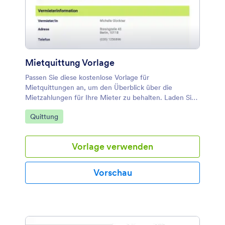
Mietquittung Vorlage
Passen Sie diese kostenlose Vorlage für
Mietquittungen an, um den Überblick über die
Mietzahlungen für Ihre Mieter zu behalten. Laden Sie
PDF-Mietquittungen mit nur einem Klick herunter,
Zur Kategorie:
Quittung
drucken Sie sie aus oder geben Sie sie weiter.
Vorlage verwenden
Vorschau