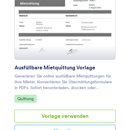
Ausfüllbare Mietquittung Vorlage
Generieren Sie online ausfüllbare Mietquittungen für
Ihre Mieter. Konvertieren Sie Übermittlungsformulare
in PDFs. Sofort herunterladen, drucken oder
weitergeben. Durch Drag & Drop können Sie die
Zur Kategorie:
Quittung
Formulare in Minutenschnelle anpassen.
Vorlage verwenden