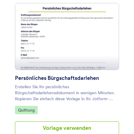
Persönliches Bürgschaftsdarlehen
Erstellen Sie Ihr persönliches
Bürgschaftsdarlehensdokument in wenigen Minuten.
Kopieren Sie einfach diese Vorlage in Ihr Jotform-
Konto und füllen Sie das Formular aus. Drucken Sie Ihr
Zur Kategorie:
Quittung
Dokument aus oder speichern Sie es im PDF-Format.
Vorlage verwenden