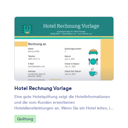
Hotel Rechnung Vorlage
Eine gute Hotelquittung zeigt die Hotelinformationen
und die vom Kunden erworbenen
Hoteldienstleistungen an. Wenn Sie ein Hotel leiten, ist
es wichtig, eine fertige Vorlage für eine Hotelquittung
Zur Kategorie:
Quittung
zu verwenden, um den Check-Out- und
Zahlungsprozess zu verbessern. Diese erstaunliche