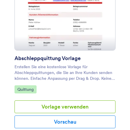
Abschleppquittung Vorlage
Erstellen Sie eine kostenlose Vorlage für
Abschleppquittungen, die Sie an Ihre Kunden senden
können. Einfache Anpassung per Drag & Drop. Keine
Programmierkenntnisse erforderlich. Herunterladen
Zur Kategorie:
Quittung
und weitergeben in Sekunden.
Vorlage verwenden
Vorschau