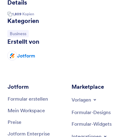
Details
1,809
Kopien
Kategorien
Zur Kategorie:
Business
Erstellt von
Jotform
Jotform
Marketplace
Formular erstellen
Vorlagen
Mein Workspace
Formular-Designs
Preise
Formular-Widgets
Jotform Enterprise
Integrationen