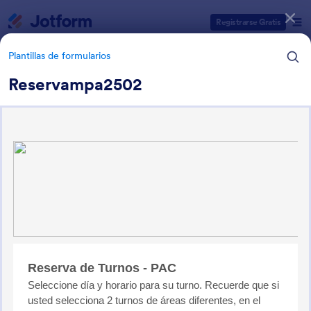
Inicio del diálogo
Registrarse Gratis
Plantillas de formularios
Reservampa2502
Categorías de plantillas de formulario
Plantillas de formularios
Formularios de reserva
28 Plantillas