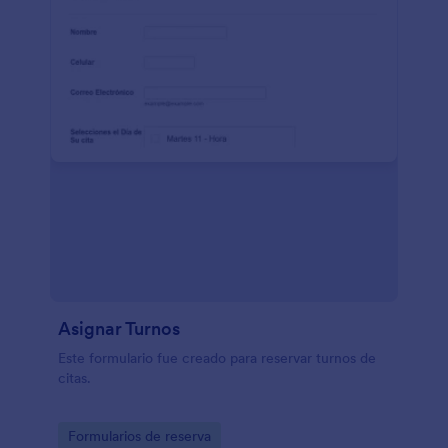
Asignar Turnos
Este formulario fue creado para reservar turnos de
citas.
Go to Category:
Formularios de reserva