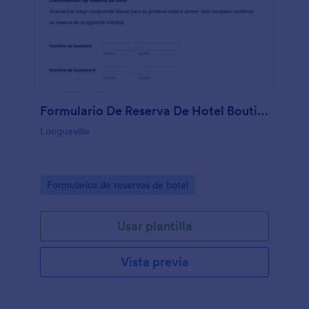
Formulario De Reserva De Hotel Boutique
Longueville
Go to Category:
Formularios de reservas de hotel
Usar plantilla
Vista previa