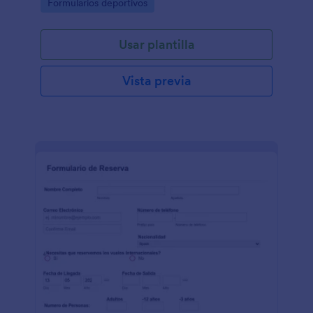
Go to Category:
Formularios deportivos
de un río
Usar plantilla
Vista previa