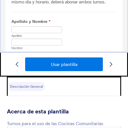
Usar plantilla
Formulario Reserva Agencia Viajes
¿Quiere saber lo que sus clientes están planeando
para sus vacaciones? Averígüelo! Hágalos llenar este
Descripción General
formulario.
Go to Category:
Formas de comercio electrónico
Acerca de esta plantilla
Usar plantilla
Turnos para el uso de las Cocinas Comunitarias