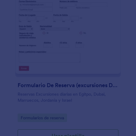
Formulario De Reserva (excursiones Diarias)
Reservas Excursiones diarias en Egitpo, Dubai,
Marruecos, Jordania y Israel
Go to Category:
Formularios de reserva
Usar plantilla