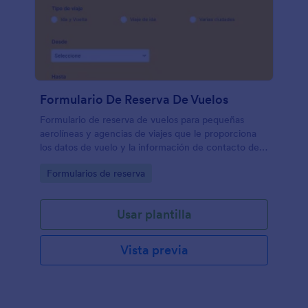
Formulario De Reserva De Vuelos
Formulario de reserva de vuelos para pequeñas
aerolíneas y agencias de viajes que le proporciona
los datos de vuelo y la información de contacto de
sus clientes. Impulse el negocio de su aerolínea e
Go to Category:
Formularios de reserva
impresione a sus clientes con su eficacia.
Usar plantilla
Vista previa