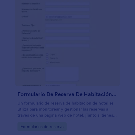
Formulario De Reserva De Habitación De Hotel
Un formulario de reserva de habitación de hotel se
utiliza para monitorear y gestionar las reservas a
través de una página web de hotel. ¡Tanto si tienes
un hotel, hostal o un motel como si lo gestionas,
Go to Category:
Formularios de reserva
agilizad vuestro proceso de reservas con nuestra
plantilla gratuita de formulario de reservas de hotel -