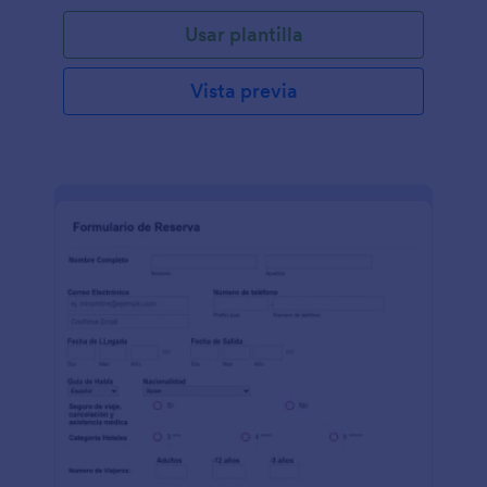
podéis personalizarlo y unirlo en segundos!
Usar plantilla
Únicamente arrastrad y soltad para conseguir la
apariencia que queréis, después podéis integrarlo
con aplicaciones de terceros, y colocarlos en
Vista previa
vuestra página web para así empezar a reservar
habitaciones para vuestros clientes. Al utilizar un
formulario de reservas, en lugar de hacerlo por
teléfono o email, podéis llegar a una audiencia más
amplia, hacedlo más fácil para vuestros clientes para
que puedan reservar habitaciones en vuestro hotel,
y podréis incrementar el número de reservas que
tenéis actualmente.¡Cada hotel es único y eso lo
sabemos, obtened el diseño que queráis con el
creador de formularios de Jotform, sencillo de
utilizar! Únicamente arrastrad y soltad los campos
del formulario para estructurarlo a vuestro gusto,
subir vuestro logo de la compañía o un fondo de
imagen, o escoged un tema de la compañía par así
empezar. Podéis incluso recopilar pagos para las
reservas con procesadores de pago conocidos
como pueden ser Square, Stripe, o PayPal y podéis
integrarlo con programas para compartir la