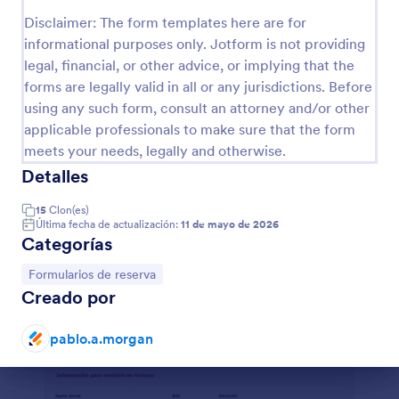
Vista previa
Disclaimer: The form templates here are for
informational purposes only. Jotform is not providing
legal, financial, or other advice, or implying that the
forms are legally valid in all or any jurisdictions. Before
using any such form, consult an attorney and/or other
applicable professionals to make sure that the form
meets your needs, legally and otherwise.
Detalles
15
Clon(es)
Última fecha de actualización:
11 de mayo de 2026
Categorías
Ir a Categoría:
Formularios de reserva
Creado por
pablo.a.morgan
Fin del diálogo