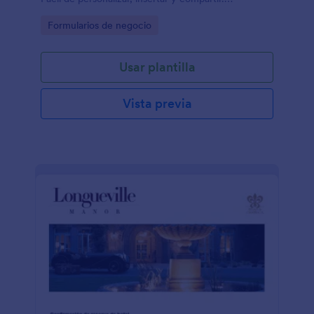
Sincronice las respuestas con más de 100
Go to Category:
Formularios de negocio
aplicaciones.
Usar plantilla
Vista previa