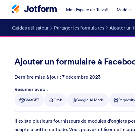
Mon Espace de Travail
Modèles
Guides utilisateur
Partager les formulaires
Ajouter un 
Ajouter un formulaire à Faceboo
Dernière mise à jour :
7 décembre 2023
Post ID
Résumer avec :
ChatGPT
Grok
Google AI Mode
Perplexit
Il existe plusieurs fournisseurs de modules d’onglets 
adapté à cette méthode. Vous pouvez utiliser cette app