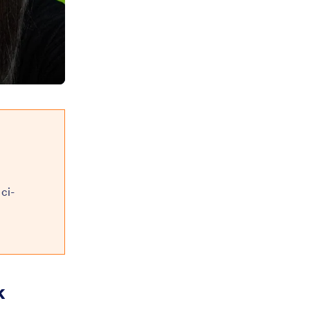
 ci-
k