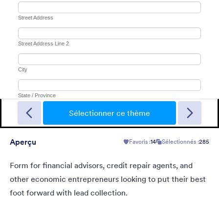
Gradient Glass
Beautiful, clean, short. Perfect for mobile. Try to fill the form
and magic begins. Gradient background from blue to pink.
Sélectionner ce thème
Aperçu
Favoris :
14
Sélectionnés :
285
Favoris :
178
Sélectionnés :
1
En savoir plus
Form for financial advisors, credit repair agents, and
other economic entrepreneurs looking to put their best
foot forward with lead collection.