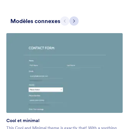
Modèles connexes
Précédent
Suivant
Gris simple
This form shows a multipage effect with animated slide down
title. It can be customized in many different ways such as the
animations the colors different fields.
Favoris :
57
Sélectionnés :
81,038
En savoir plus
Cool et minimal
This Cool and Minimal theme is exactly that! With a soothing