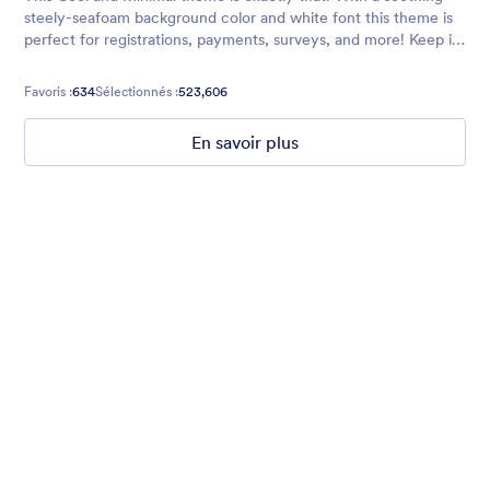
steely-seafoam background color and white font this theme is
perfect for registrations, payments, surveys, and more! Keep it
cool with this theme.
Favoris :
634
Sélectionnés :
523,606
En savoir plus
Chartreuse
For all our users who love a mix of warm and cool colors — this
is the theme for you. Our Chartreuse theme boasts a lovely
yellowish-green hue that brings all the retro vibes. Perfect for
livening up any form!
Favoris :
25
Sélectionnés :
279