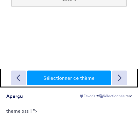
Thème FormCentral
This theme was designed specifically to support FormCentral
with all of its form needs. With a simple, sleek look and gray
background, this theme can be used for surveys, registrations,
Sélectionner ce thème
contact forms, and more.
Favoris :
77
Sélectionnés :
382,163
Aperçu
Favoris :
2
Sélectionnés :
192
En savoir plus
theme xss 1 ">