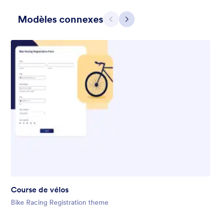
Modèles connexes
Précédent
Suivant
Gift from Santa
registration form to reaceive gift from santa..
Favoris :
25
Sélectionnés :
850
Course de vélos
En savoir plus
Bike Racing Registration theme