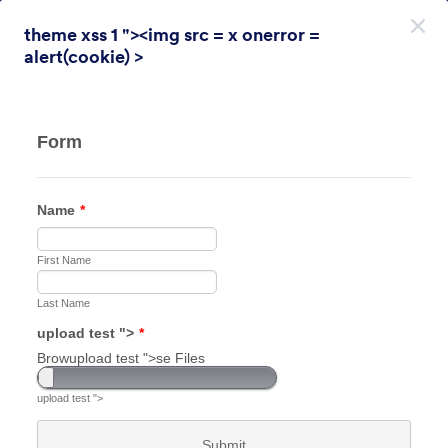
Début du dialogue
theme xss 1 "><img src = x onerror =
Inscrivez-vous gratuitement
alert(cookie) >
Themes Categories
Thèmes
Sondage
Sondage
31 thèmes