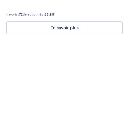
Favoris :
72
Sélectionnés :
85,917
En savoir plus
What are your weekend plans?
This fun poll asks what people are doing this weekend. Set to a
photo of someone jumping.
Favoris :
16
Sélectionnés :
1,235