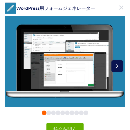
開始
WordPress用フォームジェネレーター
無料で登録
製品
フォーム
フォーム
電子署名
ワークフロー
Form Integrations Categories
統合を開く