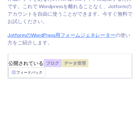
です。これで Wordpressを離れることなく、Jotformの
Typepadアカウントにフォームを追加する
アカウントを自由に使うことができます。今すぐ無料で
お試しください。
Tumblr
JotformのWordPress用フォームジェネレーター
の使い
フォームを作成してTumblrのフォロワーと共有
方をご紹介します。
Mighty Networks
公開されている
ブログ
データ管理
Jotformの送信内容からMighty Networksにクイ
ック投稿を作成
フィードバック
Ghost
Ghostサイトへのフォームの作成と共有
Unbounce
Unbounceのランディングページにフォームを追
加