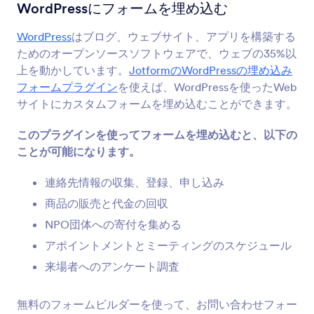
フォーム統合
ブログ
WordPressにフォームを埋め込む
Bloggingの統合
WordPress
はブログ、ウェブサイト、アプリを構築する
ためのオープンソースソフトウェアで、ウェブの35%以
12統合
上を動かしています。
JotformのWordPressの埋め込み
フォームプラグイン
を使えば、WordPressを使ったWeb
サイトにカスタムフォームを埋め込むことができます。
最新
人気
このプラグインを使ってフォームを埋め込むと、以下の
ことが可能になります。
Netlify
連絡先情報の収集、登録、申し込み
新しいJotformの送信内容をトリガーにNetlifyの
デプロイを開始
商品の販売と代金の回収
NPO団体への寄付を集める
アポイントメントとミーティングのスケジュール
ミディアム
Add forms to your Medium articles
来場者へのアンケート調査
無料のフォームビルダーを使って、お問い合わせフォー
Typepad