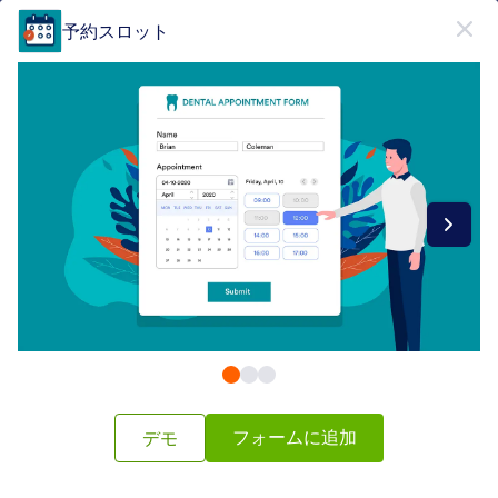
開始
予約スロット
無料で登録
Form Widgets Categories
フォームウィジェット
セレクトボックス
セレクトボックス
65 のウィジェット
最新
人気
フォームに追加
デモ