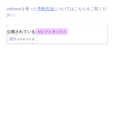
できるようになります
Jotformを使った
予約方法
についてはこちらをご覧くだ
さい。
ドロップダウン内のチェックボックス
チェックボックスのオプションをドロップダウン
公開されている
セレクトボックス
メニューに配置します
フィードバック
ボタンチェックボックス
フォームにソリッドなチェックボックスボタンを
追加します
ページ機能付きドロップダウン
フォームにページのあるドロップダウンメニュー
を追加します
並び替え可能なリスト
ドラッグ＆ドロップで並び替え可能なリストを追