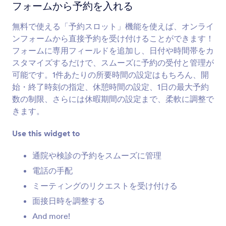
利用規約
フォームから予約を入れる
ユーザーに規約を表示し、同意を得ます
無料で使える「予約スロット」機能を使えば、オンライ
ンフォームから直接予約を受け付けることができます！
チェックリスト
フォームに専用フィールドを追加し、日付や時間帯をカ
フォームにチェックリストを追加します
スタマイズするだけで、スムーズに予約の受付と管理が
可能です。1件あたりの所要時間の設定はもちろん、開
始・終了時刻の指定、休憩時間の設定、1日の最大予約
動的ドロップダウン
数の制限、さらには休暇期間の設定まで、柔軟に調整で
フォームに入れ子になったドロップダウンメニュ
きます。
ーを追加します
Use this widget to
在庫管理
通院や検診の予約をスムーズに管理
商品の売りすぎやイベントのオーバーブッキング
電話の手配
を防ぎます
ミーティングのリクエストを受け付ける
面接日時を調整する
複数選択
And more!
ユーザーはドロップダウンから複数の回答を選択