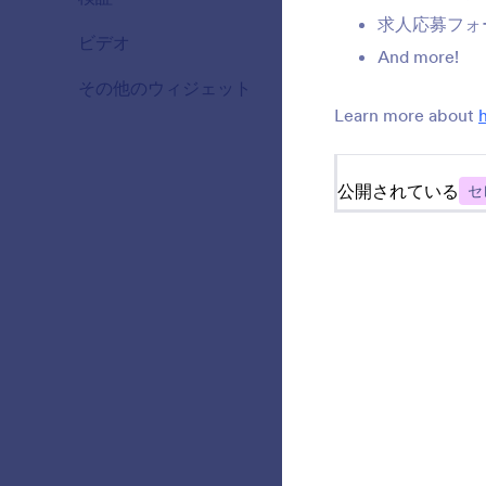
求人応募フォ
ビデオ
20
And more!
その他のウィジェット
110
Learn more about
公開されている
セ