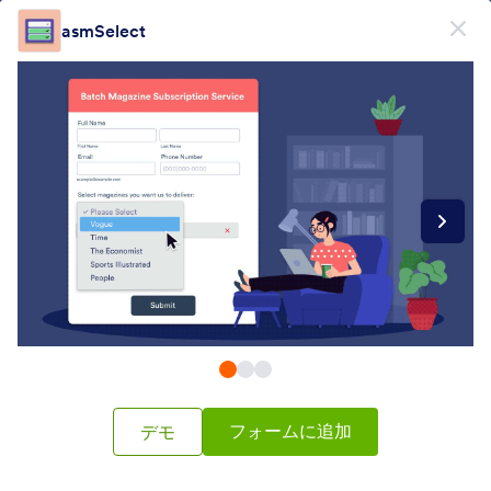
開始
asmSelect
無料で登録
Form Widgets Categories
フォームウィジェット
セレクトボックス
セレクトボックス
65 のウィジェット
最新
人気
フォームに追加
デモ