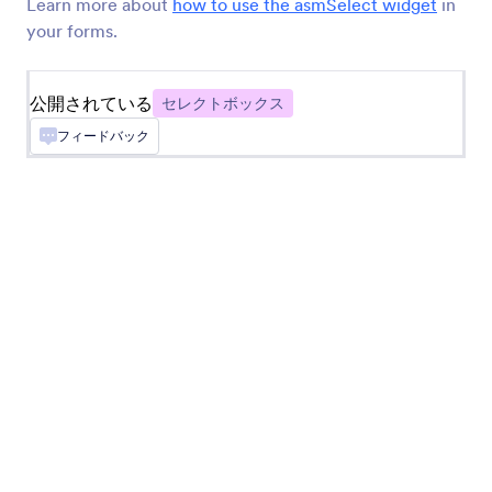
Learn more about
how to use the asmSelect widget
in
できるようになります
your forms.
ドロップダウン内のチェックボックス
公開されている
セレクトボックス
チェックボックスのオプションをドロップダウン
フィードバック
メニューに配置します
ボタンチェックボックス
フォームにソリッドなチェックボックスボタンを
追加します
ページ機能付きドロップダウン
フォームにページのあるドロップダウンメニュー
を追加します
並び替え可能なリスト
ドラッグ＆ドロップで並び替え可能なリストを追