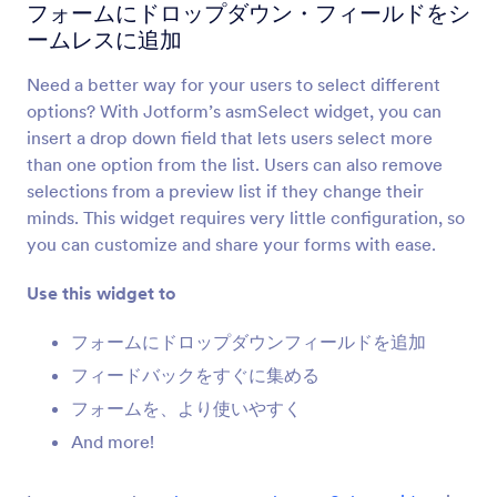
利用規約
フォームにドロップダウン・フィールドをシ
ユーザーに規約を表示し、同意を得ます
ームレスに追加
Need a better way for your users to select different
チェックリスト
options? With Jotform’s asmSelect widget, you can
フォームにチェックリストを追加します
insert a drop down field that lets users select more
than one option from the list. Users can also remove
selections from a preview list if they change their
動的ドロップダウン
minds. This widget requires very little configuration, so
フォームに入れ子になったドロップダウンメニュ
you can customize and share your forms with ease.
ーを追加します
Use this widget to
在庫管理
フォームにドロップダウンフィールドを追加
商品の売りすぎやイベントのオーバーブッキング
フィードバックをすぐに集める
を防ぎます
フォームを、より使いやすく
And more!
複数選択
ユーザーはドロップダウンから複数の回答を選択