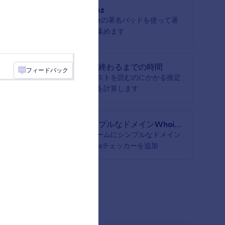
Topaz
認するた
Topazの署名バッドを使って署
aチャレン
名を集めます
読み終わるまでの時間
フィードバック
テキストを読むのにかかる推定
時間を計算します
目並べ）
シンプルなドメインWhois
チェッカー
 Tac
フォームにシンプルなドメイン
ます
Whoisチェッカーを追加
もっと見る