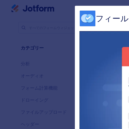
開始
マイワークスペース
フィール
フォームウ
検証
カテゴリー
36 のウ
分析
28
オーディオ
6
フォーム計算機能
33
ドローイング
9
ファイルアップロード
14
ヘッダー
13