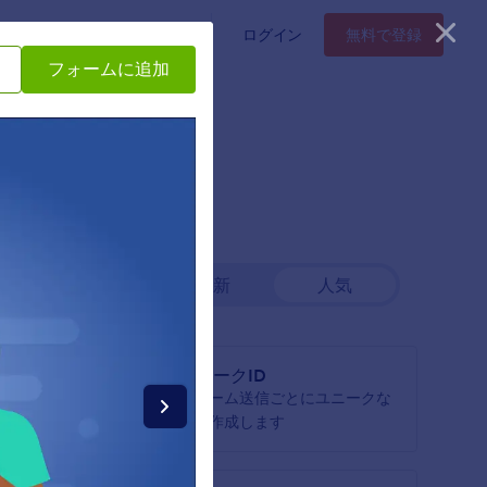
タープライズ
料金プラン
ログイン
無料で登録
フォームに追加
最新
人気
ユニークID
めます
フォーム送信ごとにユニークな
IDを作成します