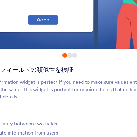
滑らかな署名
SMSによる認証
よりスムーズに電子署名をオン
SMSメッセージで認証
ラインで収集します
送信します
Docusign
メールの間違いチェ
Docusignを使ってフォームから
送信する前にメールア
署名を集める
スペルチェックをおこ
フィールドの類似性を検証
メールアドレスの確認
フィールドの確認
2段階認証でメールアドレスを
二つのフォームフィー
irmation widget is perfect if you need to make sure values en
検証します
似性を検証
the same. This widget is perfect for required fields that colle
 details.
空欄穴埋めテスト
XVerifyメール
フォームに空欄補充の質問を追
入力されたすべてのメ
加する
レスを認証します
milarity between two fields
ate information from users