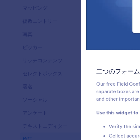
マッピング
43
複数エントリー
25
写真
28
ピッカー
76
リッチコンテンツ
57
二つのフォーム
セレクトボックス
65
Our free Field Conf
署名
6
separate boxes are 
and other important
ソーシャル
12
Use this widget to
アンケート
25
テキストエディター
12
Verify the si
Collect accur
検証
36