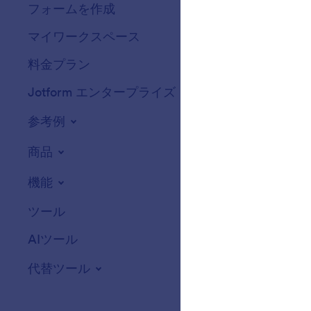
フォームを作成
テンプレート
マイワークスペース
フォームテーマ
料金プラン
フォームウィジ
Jotform エンタープライズ
連携機能
参考例
ウェブサイトウ
NEW
商品
機能
ツール
AIツール
代替ツール