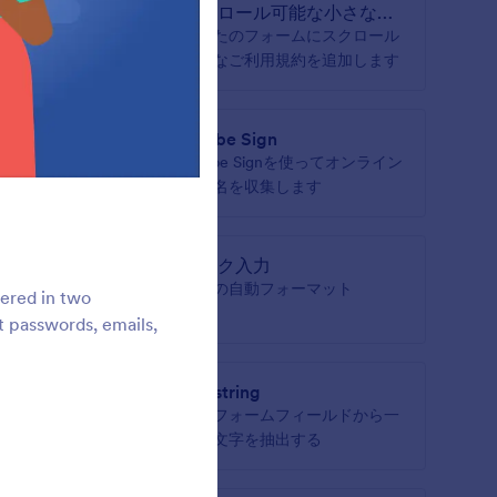
スクロール可能な小さな利
用規約
コードを
あなたのフォームにスクロール
可能なご利用規約を追加します
ック
Adobe Sign
ドレスの
Adobe Signを使ってオンライン
ないます
で署名を収集します
マスク入力
ルドの類
数値の自動フォーマット
tered in two
ct passwords, emails,
Substring
ールアド
別のフォームフィールドから一
連の文字を抽出する