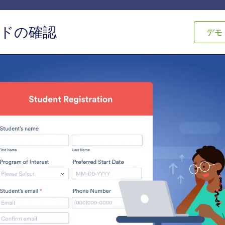
テンプレート
連携機能
商品
サポート
エン
ドの確認
デモ
ィジェット
検証
ィジェット
利用規約
署名
ユーザーに規約を表示し、同意
フォーム上で署名を集
を得ます