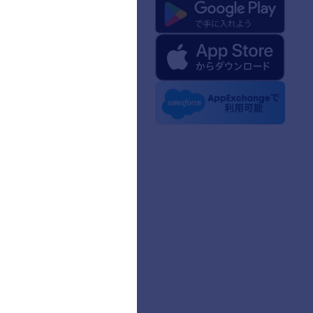
formについて
けのJotformの基本情報
ィアキット
のニュース
ースレター
トナーシップ
グ
様の体験談