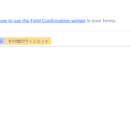
計算Captcha
描画Captcha
フォームに簡単な数学
ロボットでないかを確
CAPTCHAを追加する
めのお絵かきcaptch
how to use the Field Confirmation widget
in your forms.
ジです
Lob Address Verification
Smarty（旧
証
その他のウィジェット
SmartyStreets）
国内外の郵送先住所の確認
住所を自動的に検証
Clearoutのメール検証
Tic Tac Toe（三
フォームで有効なEメールを収
オンラインフォームにTic
集する
Toe challengeを含め
フォームウィジェットを