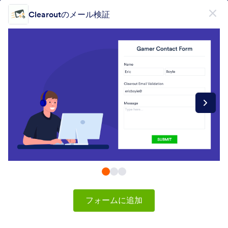
開始
Clearoutのメール検証
無料で登録
Form Widgets Categories
フォームウィジェット
検証
検証
36 のウィジェット
最新
人気
フォームに追加