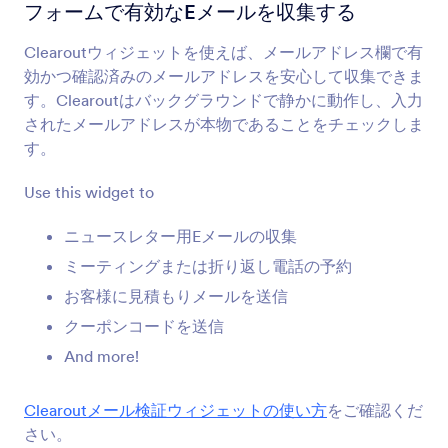
利用規約
フォームで有効なEメールを収集する
ユーザーに規約を表示し、同意を得ます
Clearoutウィジェットを使えば、メールアドレス欄で有
効かつ確認済みのメールアドレスを安心して収集できま
署名
す。Clearoutはバックグラウンドで静かに動作し、入力
フォーム上で署名を集めます
されたメールアドレスが本物であることをチェックしま
す。
ユニークID
Use this widget to
フォーム送信ごとにユニークなIDを作成します
ニュースレター用Eメールの収集
ミーティングまたは折り返し電話の予約
滑らかな署名
お客様に見積もりメールを送信
よりスムーズに電子署名をオンラインで収集しま
す
クーポンコードを送信
And more!
SMSによる認証
Clearoutメール検証ウィジェットの使い方
をご確認くだ
SMSメッセージで認証コードを送信します
さい。