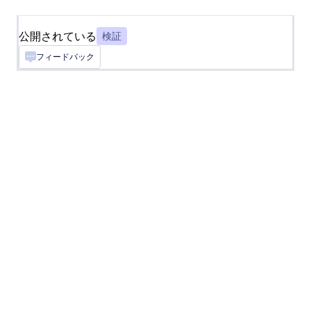
スクロール可能な小さな利用規約
公開されている
検証
あなたのフォームにスクロール可能なご利用規約
を追加します
フィードバック
Docusign
Docusignを使ってフォームから署名を集める
メールの間違いチェック
送信する前にメールアドレスのスペルチェックを
おこないます
Adobe Sign
Adobe Signを使ってオンラインで署名を収集し
ます