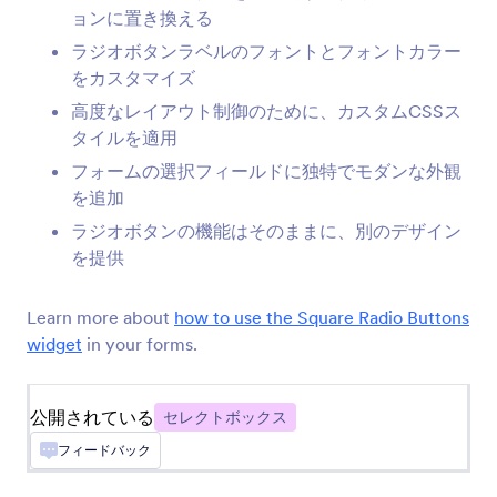
できるようになります
ョンに置き換える
ラジオボタンラベルのフォントとフォントカラー
をカスタマイズ
ドロップダウン内のチェックボックス
高度なレイアウト制御のために、カスタムCSSス
チェックボックスのオプションをドロップダウン
タイルを適用
メニューに配置します
フォームの選択フィールドに独特でモダンな外観
を追加
ボタンチェックボックス
ラジオボタンの機能はそのままに、別のデザイン
フォームにソリッドなチェックボックスボタンを
を提供
追加します
Learn more about
how to use the Square Radio Buttons
widget
in your forms.
ページ機能付きドロップダウン
フォームにページのあるドロップダウンメニュー
を追加します
公開されている
セレクトボックス
フィードバック
並び替え可能なリスト
ドラッグ＆ドロップで並び替え可能なリストを追