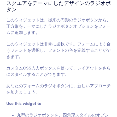
利用規約
スクエアをテーマにしたデザインのラジオボ
ユーザーに規約を表示し、同意を得ます
タン
このウィジェットは、従来の円形のラジオボタンから、
チェックリスト
正方形をテーマにしたラジオボタンオプションをフォー
フォームにチェックリストを追加します
ムに追加します。
このウィジェットは非常に柔軟です。フォームによく合
動的ドロップダウン
うフォントを選択し、フォントの色を定義することがで
フォームに入れ子になったドロップダウンメニュ
きます。
ーを追加します
カスタムCSS入力ボックスを使って、レイアウトをさら
にスタイルすることができます。
在庫管理
商品の売りすぎやイベントのオーバーブッキング
あなたのフォームのラジオボタンに、新しいアプローチ
を防ぎます
を加えましょう。
Use this widget to
複数選択
ユーザーはドロップダウンから複数の回答を選択
丸型のラジオボタンを、四角形スタイルのオプシ