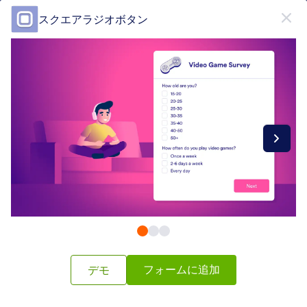
開始
スクエアラジオボタン
無料で登録
Form Widgets Categories
フォームウィジェット
セレクトボックス
セレクトボックス
65 のウィジェット
最新
人気
フォームに追加
デモ