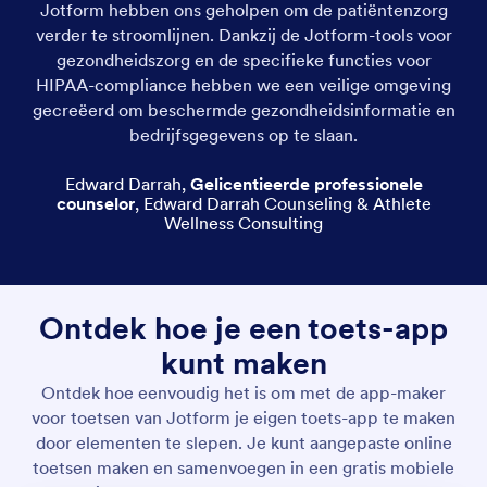
Jotform hebben ons geholpen om de patiëntenzorg
verder te stroomlijnen. Dankzij de Jotform-tools voor
gezondheidszorg en de specifieke functies voor
HIPAA-compliance hebben we een veilige omgeving
gecreëerd om beschermde gezondheidsinformatie en
bedrijfsgegevens op te slaan.
Edward Darrah
,
Gelicentieerde professionele
counselor
,
Edward Darrah Counseling & Athlete
Wellness Consulting
Ontdek hoe je een toets-app
kunt maken
Ontdek hoe eenvoudig het is om met de app-maker
voor toetsen van Jotform je eigen toets-app te maken
door elementen te slepen. Je kunt aangepaste online
toetsen maken en samenvoegen in een gratis mobiele