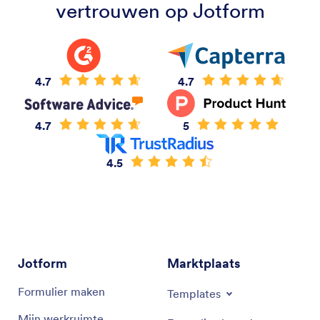
vertrouwen op Jotform
4.7
4.7
4.7
5
4.5
Jotform
Marktplaats
Formulier maken
Templates
Mijn werkruimte