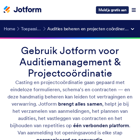
Meld je gratis aan
Home
Toepassing
Audities beheren en projecten coördineren
Gebruik Jotform voor
Auditiemanagement &
Projectcoördinatie
Casting en projectcoördinatie gaan gepaard met
eindeloze formulieren, schema's en contracten — en
deze handmatig beheren kan leiden tot vertragingen en
verwarring. Jotform
brengt alles samen
, helpt je bij
het verzamelen van aanmeldingen, het plannen van
audities, het vastleggen van contracten en het
bijhouden van repetities op
één verbonden platform
.
Van aanmelding tot openingsavond is elke stap
georganiseerd en eenvoudig
.