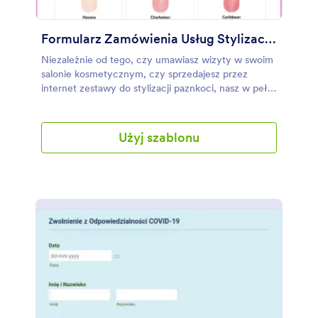
Formularz Zamówienia Usług Stylizacji Paznokci
Niezależnie od tego, czy umawiasz wizyty w swoim
salonie kosmetycznym, czy sprzedajesz przez
internet zestawy do stylizacji paznkoci, nasz w pełni
dostosowywalny formularz zamówienia usług
stylizacji paznokci uczyni współpracę z klientami
łatwiejszą niż kiedykolwiek. By rozpocząć, dostosuj
Użyj szablonu
projekt szablonu dodając swoje produkty i ceny, a
następnie wstaw gotowy formularz na stronę
internetową lub udostępnij na mediach
społecznościowych. Wszystkie odpowiedzi trafią na
Twoje bezpieczne konto Jotform, łatwo dostępne z
każdego urządzenia - w tym offline przez Jotform
Mobile Forms, naszą darmową aplikację mobilną.