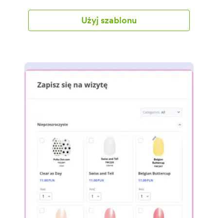
klientów i pracowników. Dostosuj formularz
zamieszczając w nim regulamin Twojego salonu i
Użyj szablonu
wstaw go na stronę lub udostępnij przy pomocy
linku. Klienci będa mogli wprowadzić informacje
kontaktowe, wyrazić zgodę na warunki i
odpowiedzieć na pytania dotyczące historii
medycznej. Odpowiedzi trafią na Twoje bezpieczne
konto Jotform, gotowe do wyświetlenia na
dowolnym urządzeniu. Dostosowywanie szablonu
formularza zgody na świadczenie usług w trakcie
pandemii do potrzeb Twojego salonu lub spa w
naszym Kreatorze Formularzy zajmie Ci tylko kilka
minut. Nie musisz pisać kodu - przeciągnij i upuść
pola formularza, pytania, obrazy, a nawet Twoje
logo, by stworzyć idealny formularz. Skorzystaj z
naszych aplikacji i integracji, by automatycznie
przesyłać odpowiedzi na inne konta, takie jak Dysk
Google, Dropbox, Mailchimp i inne. Chroń klientów i
pracowników sprawdzając odwiedzających przy
pomocy formularza zgody na świadczenie usług od
Jotform.