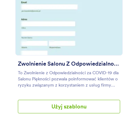
Zwolnienie Salonu Z Odpowiedzialności COVID 19
To Zwolnienie z Odpowiedzialności za COVID-19 dla
Salonu Piękności pozwala poinformować klientów o
ryzyku związanym z korzystaniem z usług firmy
podczas pandemii i przypomina o zaleceniach
mających na celu spowolnienie rozprzestrzeniania
się koronawirusa. To Zwolnienie Salonu z
Użyj szablonu
Odpowiedzialności COVID-19 zbiera dla Ciebie dane
osobisty i kontaktowe klientów, a także podpis
oznaczający wyrażenie zgody na regulamin.
Możesz dostosować ten szablon dzięki Kreatorowi
Formularzy Jotform - dodać, zmienić lub usunąć