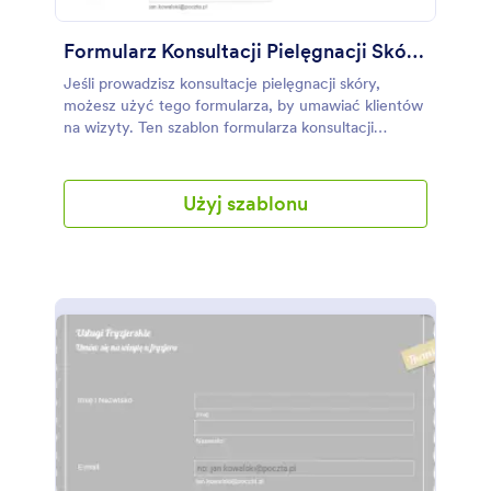
Formularz Konsultacji Pielęgnacji Skóry
Jeśli prowadzisz konsultacje pielęgnacji skóry,
możesz użyć tego formularza, by umawiać klientów
na wizyty. Ten szablon formularza konsultacji
pielęgnacji skóry zbiera informacje kontaktowe,
informacje o skórze takie jak cele, problemy,
używane produkty, alergie i choroby. Ten szablon
Użyj szablonu
formularza konsultacji pielęgnacji skóry zawiera
także regulamin do zaakceptowania przez klienta -
możesz dzięki niemu pobierać podpisy
elektroniczne od Twoich klientów.