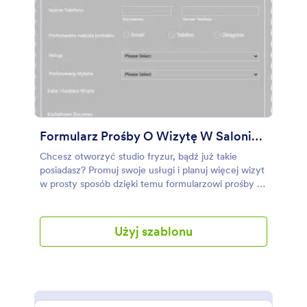
Formularz Prośby O Wizytę W Salonie Fryzjerskim
Chcesz otworzyć studio fryzur, bądź już takie
posiadasz? Promuj swoje usługi i planuj więcej wizyt
w prosty sposób dzięki temu formularzowi prośby o
wizytę w salonie fryzjerskim. Ten formularz salonu
fryzjerskiego pobiera informacje kontaktowe,
wybrane usługi, preferowanego stylistę, a także
Użyj szablonu
datę oraz czas wizyty.