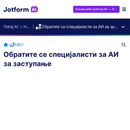
Create with Jotform AI
— It's Free!
Питај AI
НВО
Обратите се специјалисти за АИ за заступање
/
НВО
Обратите се специјалисти за АИ
за заступање