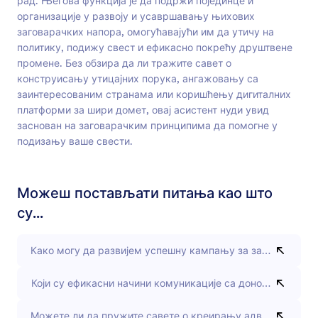
рад. Његова функција је да подржи појединце и
организације у развоју и усавршавању њихових
заговарачких напора, омогућавајући им да утичу на
политику, подижу свест и ефикасно покрећу друштвене
промене. Без обзира да ли тражите савет о
конструисању утицајних порука, ангажовању са
заинтересованим странама или коришћењу дигиталних
платформи за шири домет, овај асистент нуди увид
заснован на заговарачким принципима да помогне у
подизању ваше свести.
Можеш постављати питања као што
су...
Како могу да развијем успешну кампању за заговарање?
Који су ефикасни начини комуникације са доносиоцима о
Можете ли да пружите савете о креирању адвокатских м