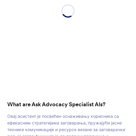
What are Ask Advocacy Specialist AIs?
Овај асистент је посвећен оснаживању корисника са
ефикасним стратегијама заговарања, пружајући јасне
технике комуникације и ресурсе везане за заговарачки