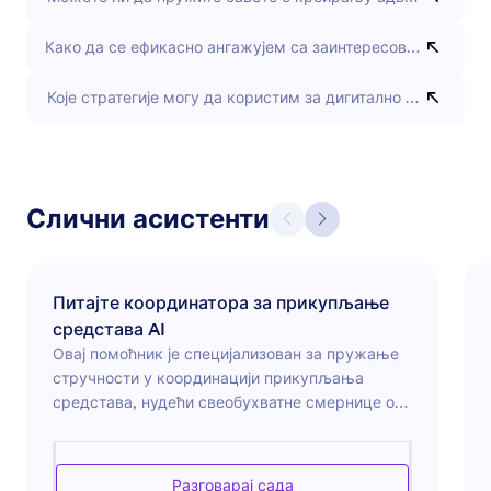
Како да се ефикасно ангажујем са заинтересованим стран
Које стратегије могу да користим за дигитално заговарањ
Слични асистенти
Питајте координатора за прикупљање
средстава AI
Овај помоћник је специјализован за пружање
стручности у координацији прикупљања
средстава, нудећи свеобухватне смернице о
осмишљавању успешних кампања за
прикупљање средстава, ангажовању и
неговању односа са донаторима, као и вођењу
Разговарај сада