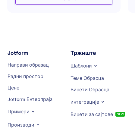
ефикасних догађаја за прикупљање
средстава. Његов циљ је да вас опреми
неопходним алатима и стратегијама да
максимализујете своје напоре у прикупљању
средстава, повећате донације и створите
утицајна искуства за донаторе. Без обзира да
ли тражите савет о састављању предлога,
коришћењу софтвера за прикупљање
Jotform
Тржиште
средстава или праћењу вашег напретка у
прикупљању средстава, овај помоћник је ту
Направи образац
Шаблони
да подржи ваше циљеве.
Радни простор
Теме Обрасца
Цене
Виџети Обрасца
Jotform Ентерпрајз
интеграције
Примери
Виџети за сајтове
NEW
Производи