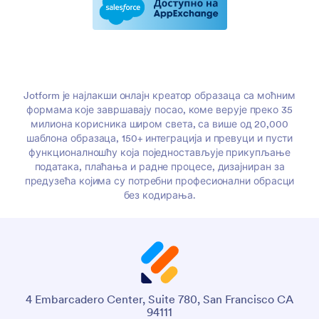
Jotform је најлакши онлајн креатор образаца са моћним
формама које завршавају посао, коме верује преко 35
милиона корисника широм света, са више од 20,000
шаблона образаца, 150+ интеграција и превуци и пусти
функционалношћу која поједностављује прикупљање
података, плаћања и радне процесе, дизајниран за
предузећа којима су потребни професионални обрасци
без кодирања.
4 Embarcadero Center, Suite 780, San Francisco CA
94111