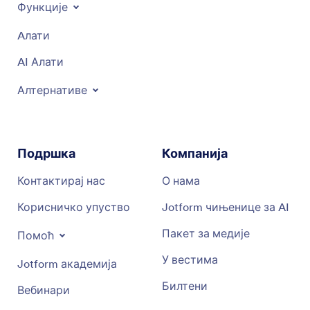
Функције
Aлати
AI Алати
Алтернативе
Подршка
Компанија
Контактирај нас
О нама
Корисничко упуство
Jotform чињенице за AI
Пакет за медије
Помоћ
У вестима
Jotform академија
Билтени
Вебинари