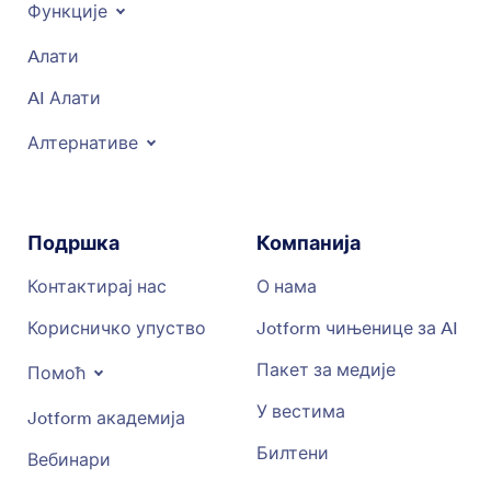
Функције
Aлати
AI Алати
Алтернативе
Подршка
Компанија
Контактирај нас
О нама
Корисничко упуство
Jotform чињенице за AI
Пакет за медије
Помоћ
У вестима
Jotform академија
Билтени
Вебинари