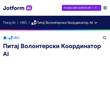
Create with Jotform AI
— It's Free!
Питај AI
НВО
Питај Волонтерски Координатор AI
/
НВО
Питај Волонтерски Координатор
AI