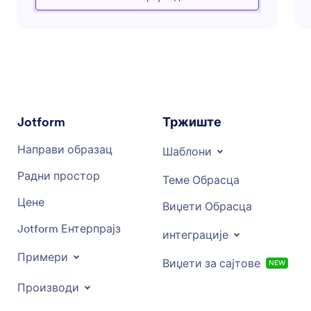
ефикасних догађаја за прикупљање
средстава. Његов циљ је да вас опреми
неопходним алатима и стратегијама да
максимализујете своје напоре у прикупљању
средстава, повећате донације и створите
утицајна искуства за донаторе. Без обзира да
ли тражите савет о састављању предлога,
коришћењу софтвера за прикупљање
Jotform
Тржиште
средстава или праћењу вашег напретка у
прикупљању средстава, овај помоћник је ту
Направи образац
Шаблони
да подржи ваше циљеве.
Радни простор
Теме Обрасца
Цене
Виџети Обрасца
Jotform Ентерпрајз
интеграције
Примери
Виџети за сајтове
NEW
Производи