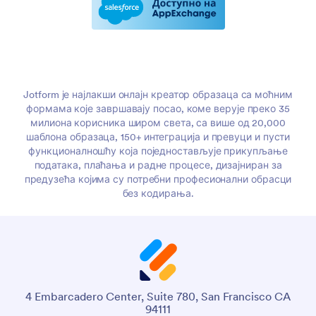
Jotform је најлакши онлајн креатор образаца са моћним
формама које завршавају посао, коме верује преко 35
милиона корисника широм света, са више од 20,000
шаблона образаца, 150+ интеграција и превуци и пусти
функционалношћу која поједностављује прикупљање
података, плаћања и радне процесе, дизајниран за
предузећа којима су потребни професионални обрасци
без кодирања.
4 Embarcadero Center, Suite 780, San Francisco CA
94111