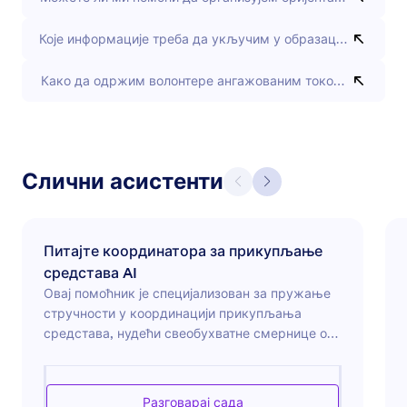
Које информације треба да укључим у образац за пријаву
Како да одржим волонтере ангажованим током дугорочно
Слични асистенти
Питајте координатора за прикупљање
средстава AI
Овај помоћник је специјализован за пружање
стручности у координацији прикупљања
средстава, нудећи свеобухватне смернице о
осмишљавању успешних кампања за
прикупљање средстава, ангажовању и
неговању односа са донаторима, као и вођењу
Разговарај сада