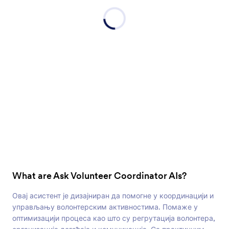
What are Ask Volunteer Coordinator AIs?
Овај асистент је дизајниран да помогне у координацији и
управљању волонтерским активностима. Помаже у
оптимизацији процеса као што су регрутација волонтера,