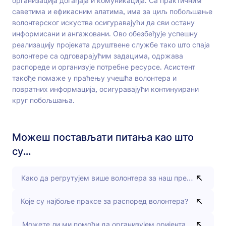
организација догађаја и комуникација. Са практичним
саветима и ефикасним алатима, има за циљ побољшање
волонтерског искуства осигуравајући да сви остану
информисани и ангажовани. Ово обезбеђује успешну
реализацију пројеката друштвене службе тако што спаја
волонтере са одговарајућим задацима, одржава
распореде и организује потребне ресурсе. Асистент
такође помаже у праћењу учешћа волонтера и
повратних информација, осигуравајући континуирани
круг побољшања.
Можеш постављати питања као што
су...
Како да регрутујем више волонтера за наш предстојећи до
Које су најбоље праксе за распоред волонтера?
Можете ли ми помоћи да организујем оријентациону сесиј