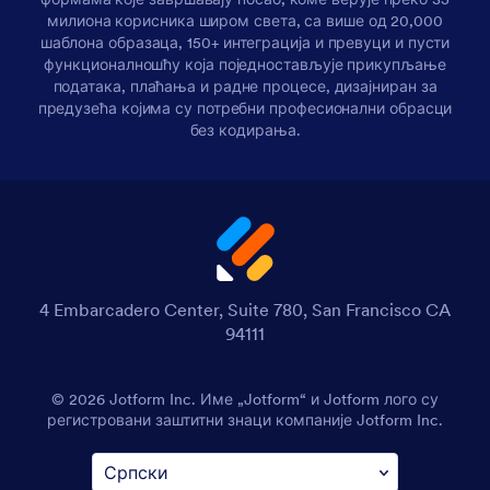
милиона корисника широм света, са више од 20,000
шаблона образаца, 150+ интеграција и превуци и пусти
функционалношћу која поједностављује прикупљање
података, плаћања и радне процесе, дизајниран за
предузећа којима су потребни професионални обрасци
без кодирања.
4 Embarcadero Center, Suite 780, San Francisco CA
94111
© 2026 Jotform Inc. Име „Jotform“ и Jotform лого су
регистровани заштитни знаци компаније Jotform Inc.