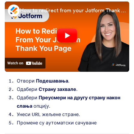
How to redirect from your Jotform Thank You page
Отвори
Подешавања
.
Одабери
Страну захвале
.
Одабери
Преусмери на другу страну након
слања
опцију.
Унеси URL жељене стране.
Промене су аутоматски сачуване