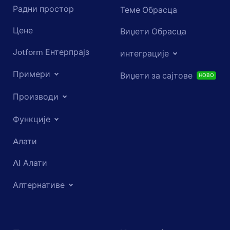
Радни простор
Теме Обрасца
Цене
Виџети Обрасца
Jotform Ентерпрајз
интеграције
Примери
Виџети за сајтове
НОВО
Производи
Функције
Aлати
AI Алати
Алтернативе