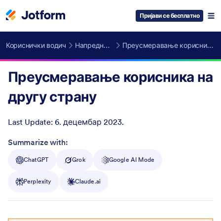
Пријави се бесплатно
Кориснички водич
Напредне функције
Преусмеравање корисника на другу страну
Преусмеравање корисника на
другу страну
Last Update:
6. децембар 2023.
Post ID
Summarize with:
ChatGPT
Grok
Google AI Mode
Perplexity
Claude.ai