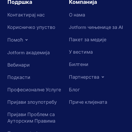
Подршка
Компанија
Контактирај нас
О нама
Корисничко упуство
Jotform чињенице за AI
Пакет за медије
Помоћ
У вестима
Jotform академија
Билтени
Вебинари
Партнерства
Подкасти
Професионалне Услуге
Блог
Пријави злоупотребу
Приче клијената
Пријави Проблем са
Ауторским Правима