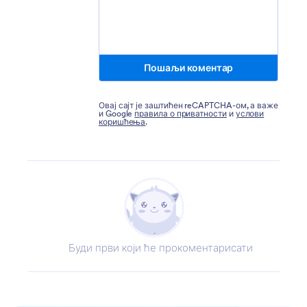
Пошаљи коментар
Овај сајт је заштићен reCAPTCHA-ом, а важе
и Google
правила о приватности
и
услови
коришћења
.
Буди први који ће прокоментарисати