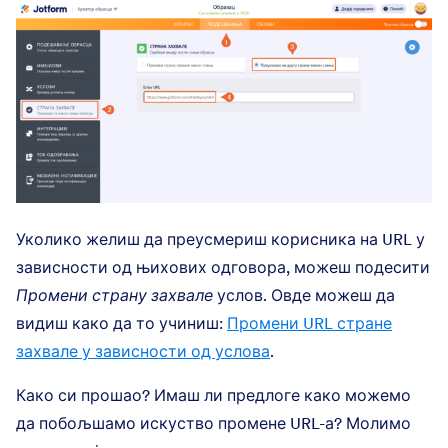
Уколико желиш да преусмериш корисника на URL у
зависности од њихових одговора, можеш подесити
Промени страну захвале
услов. Овде можеш да
видиш како да то учиниш:
Промени URL стране
захвале у зависности од услова
.
Како си прошао? Имаш ли предлоге како можемо
да побољшамо искуство промене URL-а? Молимо