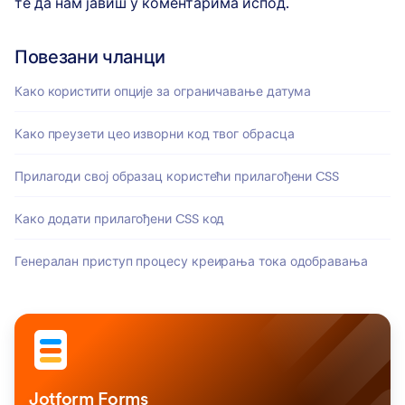
те да нам јавиш у коментарима испод.
Повезани чланци
Како користити опције за ограничавање датума
Како преузети цео изворни код твог обрасца
Прилагоди свој образац користећи прилагођени CSS
Како додати прилагођени CSS код
Генералан приступ процесу креирања тока одобравања
Jotform Forms