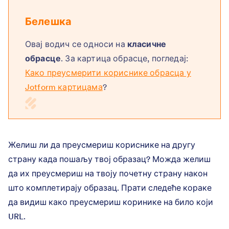
Белешка
Овај водич се односи на
класичне
обрасце
. За картица обрасце, погледај:
Како преусмерити кориснике обрасца у
Jotform картицама
?
Желиш ли да преусмериш кориснике на другу
страну када пошаљу твој образац? Можда желиш
да их преусмериш на твоју почетну страну након
што комплетирају образац. Прати следеће кораке
да видиш како преусмериш коринике на било који
URL.