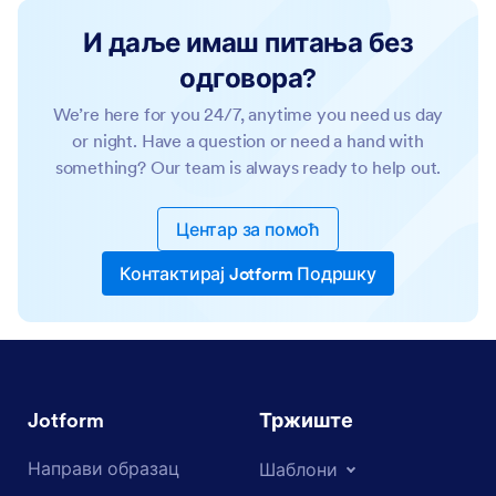
И даље имаш питања без
одговора?
We’re here for you 24/7, anytime you need us day
or night. Have a question or need a hand with
something? Our team is always ready to help out.
Центар за помоћ
Контактирај Jotform Подршку
Jotform
Тржиште
Направи образац
Шаблони