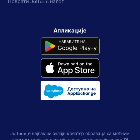
Поврати Jotform налог
Апликације
Jotform је најлакши онлајн креатор образаца са моћним
формама које завршавају посао, коме верује преко 35