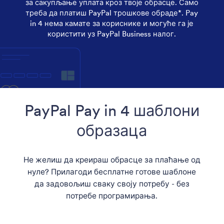
за сакупљање уплата кроз твоје обрасце. Само
треба да платиш PayPal трошкове обраде*. Pay
in 4 нема камате за кориснике и могуће га је
користити уз PayPal Business налог.
PayPal Pay in 4 шаблони
образаца
Не желиш да креираш обрасце за плаћање од
нуле? Прилагоди бесплатне готове шаблоне
да задовољиш сваку своју потребу - без
потребе програмирања.