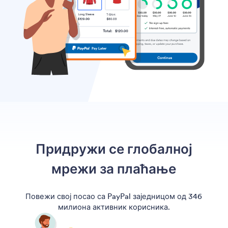
Придружи се глобалној
мрежи за плаћање
Повежи свој посао са PayPal заједницом од 346
милиона активник корисника.