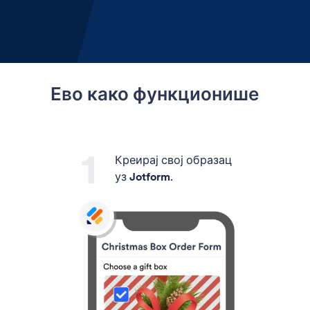
Ево како функционише
Креирај свој образац
уз
Jotform
.