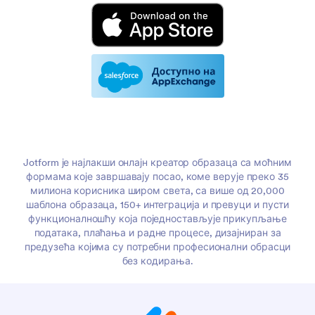
Jotform је најлакши онлајн креатор образаца са моћним
формама које завршавају посао, коме верује преко 35
милиона корисника широм света, са више од 20,000
шаблона образаца, 150+ интеграција и превуци и пусти
функционалношћу која поједностављује прикупљање
података, плаћања и радне процесе, дизајниран за
предузећа којима су потребни професионални обрасци
без кодирања.