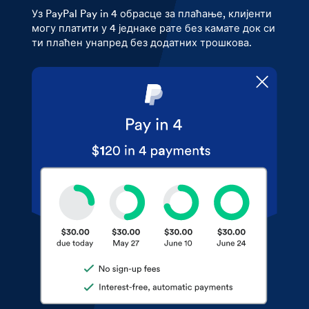
Уз PayPal Pay in 4 обрасце за плаћање, клијенти
могу платити у 4 једнаке рате без камате док си
ти плаћен унапред без додатних трошкова.