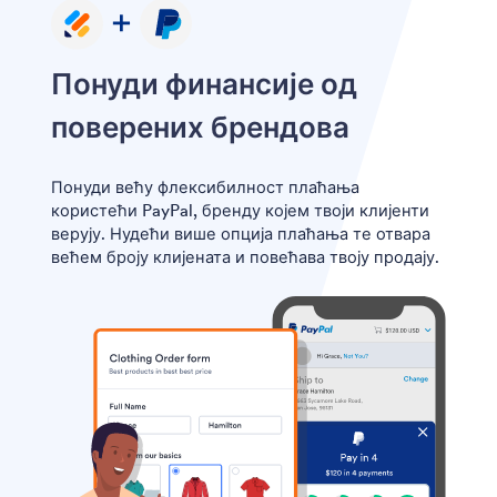
Понуди финансије од
поверених брендова
Понуди већу флексибилност плаћања
користећи PayPal, бренду којем твоји клијенти
верују. Нудећи више опција плаћања те отвара
већем броју клијената и повећава твоју продају.