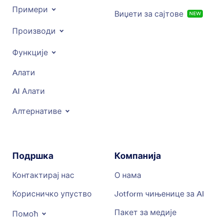
Примери
Виџети за сајтове
NEW
Производи
Функције
Aлати
AI Алати
Алтернативе
Подршка
Компанија
Контактирај нас
О нама
Корисничко упуство
Jotform чињенице за AI
Пакет за медије
Помоћ