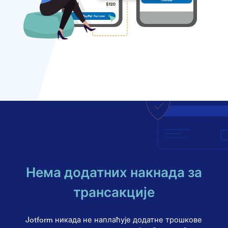
Нема додатних накнада за
трансакције
Jotform никада не наплаћује додатне трошкове