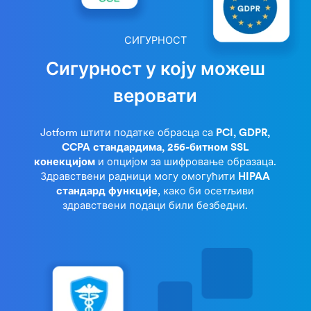
СИГУРНОСТ
Сигурност у коју можеш
веровати
Jotform штити податке обрасца са
PCI, GDPR,
CCPA стандардима, 256-битном SSL
конекцијом
и опцијом за шифровање образаца.
Здравствени радници могу омогућити
HIPAA
стандард функције
, како би осетљиви
здравствени подаци били безбедни.