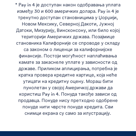
* Pay in 4 је доступан након одобравања уплата
између 30 и 600 америчких долара. Pay in 4 је
тренутно доступан становницима у Џорџији,
Новом Мексику, Северној Дакоти, Јужној
Датоки, Мизурију, Винсконсону, или било којој
територији Америчких држава. Позајмице
становника Калифорније се спроводе у складу
са законом о лиценци за калифорнијске
финансије. Постоји могућност наплаћивања
камате за закаснеле уплате у зависности од
државе. Приликом аплицирања, потребна је
кратка провера кредитне картице, која неће
утицати на кредитну оцену. Мораш бити
пунолетан у својој Америчкој држави да
користиш Pay in 4. Понуда такође зависи од
продавца. Понуде нису претходно одобрене
понуде нити чврсте понуде кредита. Сви
снимци екрана су само за илустрацију.