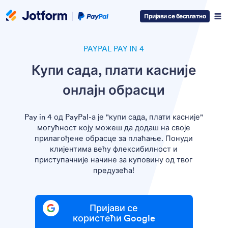
Paypal Logo
Пријави се бесплатно
PAYPAL PAY IN 4
Купи сада, плати касније
онлајн обрасци
Pay in 4 од PayPal-а је "купи сада, плати касније"
могућност коју можеш да додаш на своје
прилагођене обрасце за плаћање. Понуди
клијентима већу флексибилност и
приступачније начине за куповину од твог
предузећа!
Пријави се
користећи Google