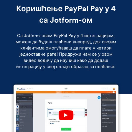
Коришћење PayPal Pay у 4
са Jotform-ом
Са Jotform-овом PayPal Pay у 4 интеграцијом,
можеш да будеш плаћени унапред, док својим
клијентима омогућаваш да плате у четири
једноставне рате! Придружи нам се у овом
видео водичу да научиш како да додаш
интеграцију у свој онлајн образац за плаћање.
Play YouTube Video