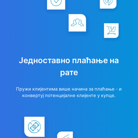
Једноставно плаћање на
рате
Пружи клијентима више начина за плаћање - и
конвертуј потенцијалне клијенте у купце.