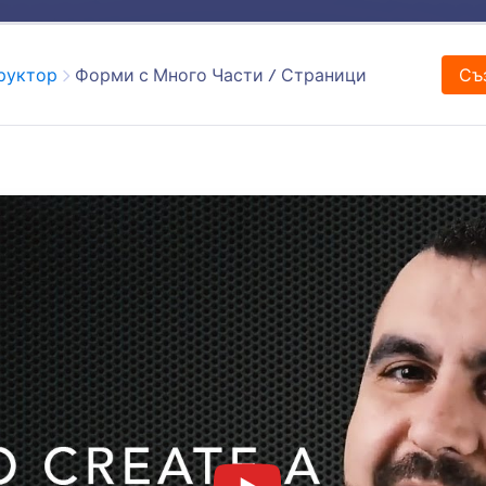
Шаблони
Интеграции
Продукти
Поддръжка
Категория
руктор
Форми с Много Части / Страници
Съ
Form Builder
 на форми без кодиране на Jotform улеснява всек
нализира форма за минути. Плъзнете и пуснете, 
и, джаджи и интеграции, да настроите условна л
 форми и други - всичко това без никакво кодира
res