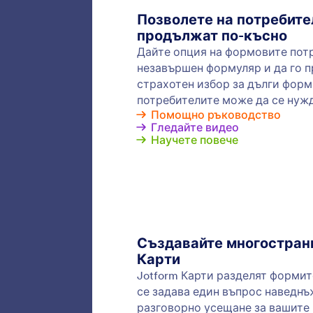
Превър
имате н
отговор
попълн
Услов