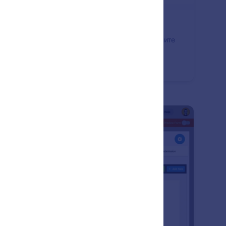
рми с Много Части / Страници
личете процента на подаване с многостраничните
ми на Jotform. Разделете вашите форми на
жество секции, за да получите всички
бходими данни, като същевременно намалите
я на хората, които изоставят формите ви.
: Thank You Page Customization
Преглед