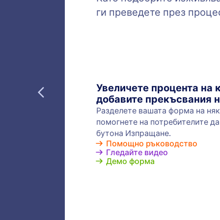
той ав
изпраща
имейли 
изискв
Запи