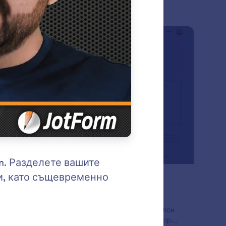
: Form Templates
Преглед
блони за форми
ерете от 20,000+ предварително направени
лона на форми и направете ваш собствен шаблон
 никакво кодиране, като използвате конструктора