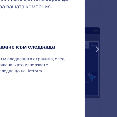
муляри без забавяне. Създавайте разширени
айн форми с Jotform и получавайте имейл известия
всеки нов отговор.
: Duplicate Forms
Преглед
блирайте форми