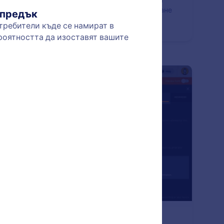
ависимо дали имате нужда от копия на вашата
айн форма за множество клиенти, за извършване
незначителни модификации или за целите на
тване, можете да дублирате съществуващите
ми за секунди с Jotform. Не се изисква кодиране -
но клонирайте форми от вашия акаунт в Jotform
 от друга уеб страница с едно щракване.
: Email Validation
Преглед
оверка на Имейл