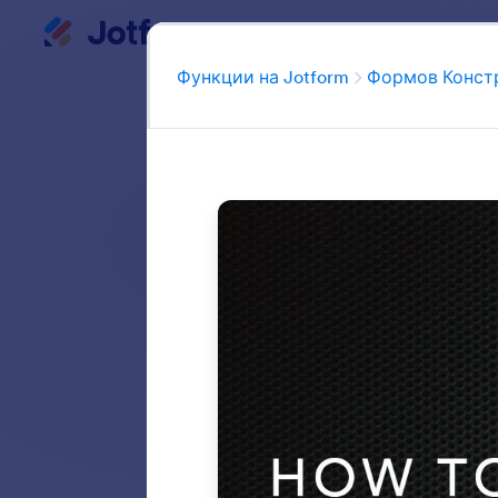
Начало на диалоговия прозорец
Моето работно пространство
Функции на Jotform
Формов Конст
Конструкторът
напълно персо
формови елемент
се
Search all featu