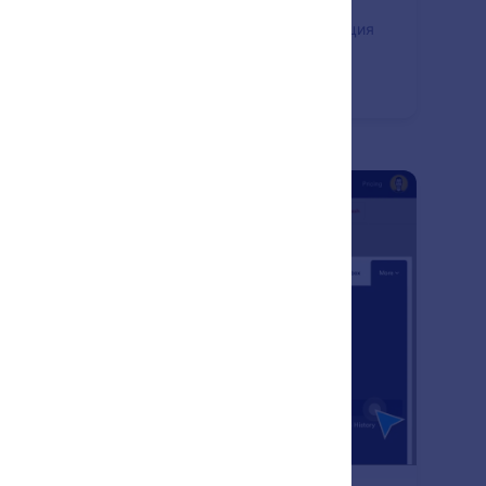
рете се, че сте получили правилната информация
контакт, чрез вашата форма. Изпращайте
оматично имейли за потвърждение на
ребителите веднага щом попълнят формата ви.
: Form Enable & Disable
Преглед