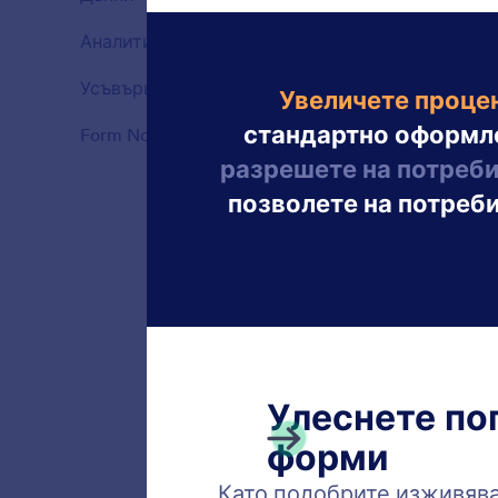
Функции
изобра
джаджи
Аналитики
6
Функции
Усъвършенствани опции за форми
39
Функции
Form Notifications
10
Функции
Имейл
Създав
Jotform