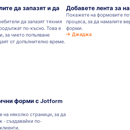
нете непълните формуляри в данните, от които
Нез
ужда. Позволете на потребителите да запазят
онл
ите си във вашата форма и да се върнат, за да
на 
ят техните формуляри по-късно.
тес
фор
лес
или
: Conditional Logic
Преглед
на логика
Пр