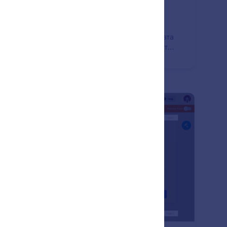
тивиране & Деактивиране на форма
ерете кога да приемате подадени формуляри.
оматично активирайте или деактивирайте вашата
ма, когато достигне избрана дата на валидност
 ограничение за подаване.
: Multi Part / Page Forms
Преглед