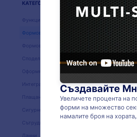
КАТЕГОРИИ
Функции н
Функции на Jotform
37
Формов Конструктор
18
Функции
Формови полета
16
Функции
Споделяне на форми
7
Функции
Оформяне на форми
7
Функции
Интеграции
9
Функции
Плащания
14
Функции
Сигурност
8
Дръпн
Функции
Създав
Сътрудничество
16
Функции
констр
Jotfor
Данни
9