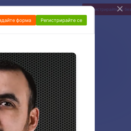
Ентерпрайз
Цени
Влизане
Регистрирайте се бе
здайте форма
Регистрирайте се
и да създаде и
за да добавите
огика, дублиращи
не.