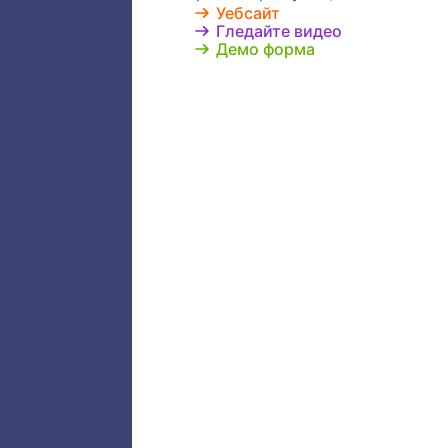
Направ
условна
или ск
опреде
"Благод
на това