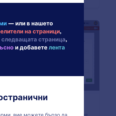
форми с плъзгане и пускане на Jotform.
: Notification Emails
Преглед
ейл известия
учавайте известия незабавно за формовата
ивност, за да можете да отговаряте на подадени