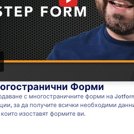
Категория
а Jotform
Формов Конструктор
: Drag and Drop
Преглед
ете и пуснете
Ша
айте персонализирани форми бързо с
Изб
уктора на форми с плъзгане и пускане на
шаб
m. Добавете нови формови полета или
без