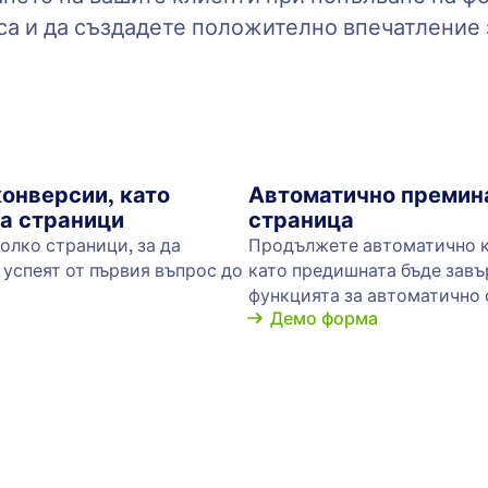
томатично ще получи имейл – страхотно за
фор
не на известия, файлове и други. Настройте
онл
с автоматичен отговор за минути, без да се
за 
а кодиране.
: Save & Continue Later
Преглед
шете & продължете по-късно
Ду