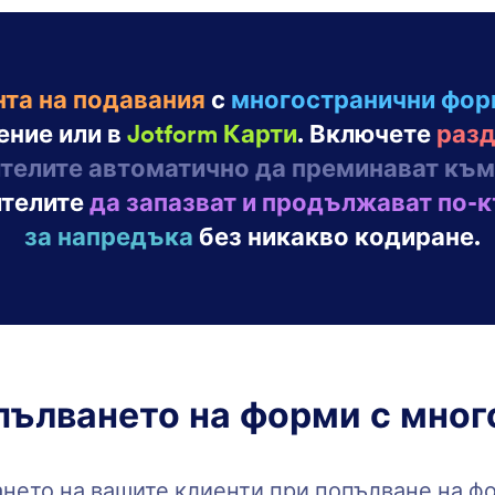
жения, променете цветовете и използвайте
на 
 и интеграции с едно натискане на бутон.
: Autoresponder Emails
Преглед
и с Автоматичен Отговор
Им
айте автоматизирани имейли и известия с
Пол
! Когато някой попълни вашата онлайн форма,
акт