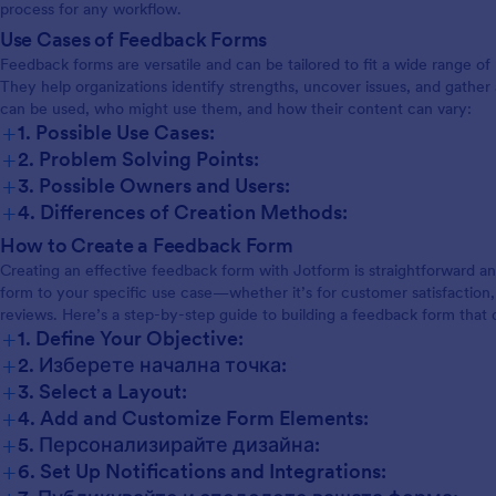
 оценка или да изисквате
искате да събирате отзиви в 
process for any workflow.
мени отговори от вашите
от вас услуга за съхранение, 
Use Cases of Feedback Forms
ато улеснява комуникацията
имаме повече от 100 мощни и
Feedback forms are versatile and can be tailored to fit a wide range of 
ченици, вашата форма за
на приложения като Google Та
They help organizations identify strengths, uncover issues, and gather
ъзка за сесия за е-обучение
Google Диск, Dropbox и други
can be used, who might use them, and how their content can vary:
 информацията, от която се
дори да проследявате подаде
+
1. Possible Use Cases:
за да направите онлайн
формуляри с правила за
+
2. Problem Solving Points:
ето лесно.
автоматизация или да изпращ
+
отговори до другите ви акаунт
3. Possible Owners and Users:
Издигнете вашите бизнес ком
+
4. Differences of Creation Methods:
на следващото ниво, с нашата
How to Create a Feedback Form
безплатна форма за обратна в
уебинар.
Creating an effective feedback form with Jotform is straightforward and
form to your specific use case—whether it’s for customer satisfaction
reviews. Here’s a step-by-step guide to building a feedback form that de
+
1. Define Your Objective:
+
2. Изберете начална точка:
+
3. Select a Layout:
+
4. Add and Customize Form Elements:
+
5. Персонализирайте дизайна:
+
6. Set Up Notifications and Integrations: