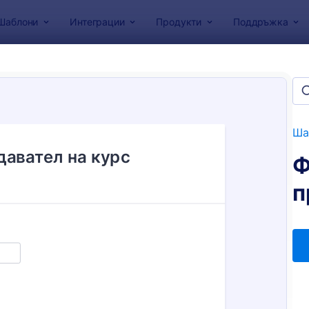
Шаблони
Интеграции
Продукти
Поддръжка
за форми
и за обратна връзка
и
Ша
Ф
п
: Форма за анкета за удовлетвореността от
: Ф
Преглед
Преглед