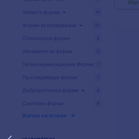
Изп
отговаря н
публикувай
Заявете форми
11
или изпрат
формата до
Форми за резервации
10
да предост
студенти, п
Спонсорски форми
6
достъпност
Ще получав
Абонаментни форми
6
формуляр в
акаунт, как
Телекомуникационни Форми
7
100+ прило
които избер
Проследяващи форми
7
Google Дис
ученици да
на час, так
Доброволчески форми
8
за обратна 
обучение п
Сватбени форми
8
конструкто
пускане ви
Всички категории
правилните
без никакв
свободни д