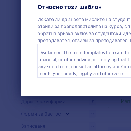
Шаблони на въпросник
7
Относно този шаблон
Форми за регистрация
7
Искате ли да знаете мислите на студент
отзиви за преподавателите на курса, с 
Гласуване
6
обратна връзка включва студентски иде
Абстрактни форми
преподавател, отзиви за преподавател.
7
Форма з
Проверки
Disclaimer: The form templates here are for 
5
financial, or other advice, or implying that th
Ако търсите
Форми за награди
7
any such form, consult an attorney and/or o
събиране н
шаблон на 
meets your needs, legally and otherwise.
Форми за Изчисления
7
изпълни ва
Go to Cate
Форми за 
дадете на 
Форми със съдържание
7
възможност
като общес
Край на диалоговия прозорец
Изп
Дарителски форми
7
предостави
изображени
Форми за Заетост
препоръки.
9
покажете к
продукт. Ч
Записване
6