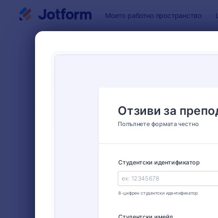
Начало на диалоговия прозорец
Моето работно пространство
Шаблони 
Форм
СОРТИРАНЕ
Популярност
ПО
8 шаблон
ОФОРМЛЕНИЕ
Класически
НА ФОРМАТА
ТИПОВЕ
Форми за поръчки
8
Регистрационни форми
26