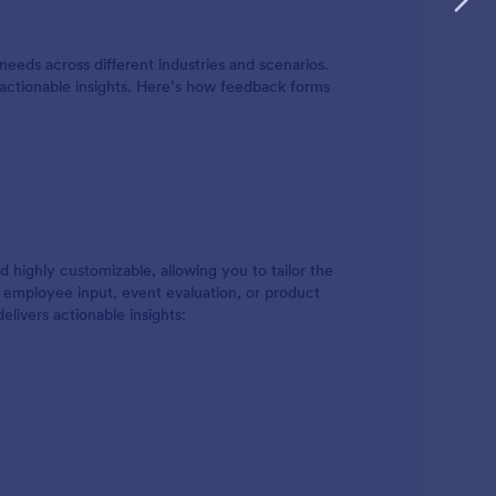
избраната
ние
нтеграции
needs across different industries and scenarios.
блици,
 actionable insights. Here’s how feedback forms
. Можете
ните
ате
и!
уникации
ръзка за
 highly customizable, allowing you to tailor the
, employee input, event evaluation, or product
livers actionable insights: