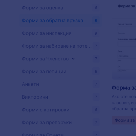
персонализ
форма за п
Форми за оценка
6
собствен б
персонализ
Форми за обратна връзка
8
джаджи.
Форми за инспекция
9
Форми за набиране на потенциални клиенти
7
Форми за Членство
7
Форми за петиции
6
Анкети
7
Ако сте но
Викторини
7
класове, и
обратна връ
Форми с котировки
6
за да събе
Go to Cate
Форми за 
учениците з
Форми за препоръки
7
като диста
персонализ
Форми за Отчети
7