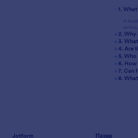
-
1. What
A feedb
service
+
2. Why 
+
3. What
+
4. Are 
+
5. Who 
+
6. How 
+
7. Can 
+
8. What
Jotform
Пазар