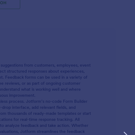
лон
 събиране
и
 на
о член от
и
а обратна
искайте
росто
and suggestions from customers, employees, event
а марката
lect structured responses about experiences,
рмата в
ent. Feedback forms can be used in a variety of
ак
ee reviews, or as part of ongoing customer
матично
s understand what is working well and where
 както
nuous improvement.
и, можете
ess process. Jotform’s no-code Form Builder
н
drop interface, add relevant fields, and
from thousands of ready-made templates or start
ета,
ations for real-time response tracking. All
а
e to analyze feedback and take action. Whether
. Ако
valuations, Jotform streamlines the feedback