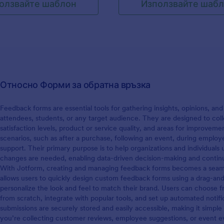
олзвайте шаблон
Използвайте шаб
а вашите нужди и я
отношение на вашия уебинар,
те на уебсайта на класа ви
на харесвания, нехаресвания 
ете имейл с линк към
склонност на посетителите да
 учениците. Те могат лесно
посещават бъдещи събития.
авят информация за техните
Независимо дали сте домакин
реди да оценят качеството и
уебинара или присъствате кат
та на вашия онлайн курс.
аудиторията, използвайте тоз
ате всеки подаден
безплатен шаблон на форма з
Относно Форми за обратна връзка
ъв вашия защитен Jotform
връзка на уебинара, за да по
то и във всяко от нашите
необходимата информация! П
жения на трети страни, с
персонализирайте шаблона на
Feedback forms are essential tools for gathering insights, opinions, 
ете да интегрирате, от
формата, за да съответства н
attendees, students, or any target audience. They are designed to col
к до Dropbox. Искате вашите
на вашия бизнес, вградете фо
satisfaction levels, product or service quality, and areas for improvem
 задават въпроси по време
уебсайта ви и наблюдавайте к
scenarios, such as after a purchase, following an event, during employ
а че се уверете, че формaта
отговорите се изпращат авто
support. Their primary purpose is to help organizations and individual
връзка за сесия за е-
до вашия имейл акаунт. Точно
changes are needed, enabling data-driven decision-making and conti
рави същото! Нашият
другите ни безплатни шаблон
With Jotform, creating and managing feedback forms becomes a seaml
р на форми с плъзгане и
да използвате нашия безплате
allows users to quickly design custom feedback forms using a drag-and-
 улеснява да добавяте
конструктор на форми, за да
personalize the look and feel to match their brand. Users can choose 
 въпроси към вашата форма
персонализирате формови пол
from scratch, integrate with popular tools, and set up automated notific
о кодиране. Чувствайте се
шрифтовете и цветовете, за д
submissions are securely stored and easily accessible, making it simpl
а промените вида на
съответстват на вашия бизнес
you’re collecting customer reviews, employee suggestions, or event e