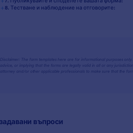
+
7. Публикувайте и споделете вашата форма:
+
8. Тестване и наблюдение на отговорите:
Disclaimer: The form templates here are for informational purposes only. J
advice, or implying that the forms are legally valid in all or any jurisdict
attorney and/or other applicable professionals to make sure that the fo
задавани въпроси