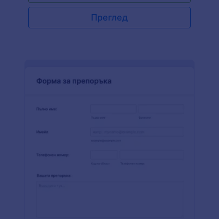
персонализирайте формата, за да отговаря
най-добре отговаря на вашата институция и е
Преглед
готова за работа! Добавете вашето лого,
променете фона на формата и изберете вашия
стил на шрифта. След това, с нашите мощни
интеграции, можете да изпращате отговорите
на учениците до другите ви акаунти,
включително Google Диск, Dropbox, Box, Airtable
и други. Използвайте нашата безплатна форма
за обратна връзка за обучение, за да събирате
информация от учениците и да оценявате
вашите програми за обучение.