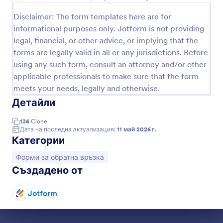
Форма за обратна връзка
Disclaimer: The form templates here are for
informational purposes only. Jotform is not providing
Искате ли да получите обратна връзка от
legal, financial, or other advice, or implying that the
клиентите си? Можете да използвате този
шаблон на форма за обратна връзка. Този
forms are legally valid in all or any jurisdictions. Before
формат за обратна връзка е прост и лесен за
using any such form, consult an attorney and/or other
Go to Category:
Форми за обратна връзка
използване. Използвайки този образец на
applicable professionals to make sure that the form
форма за обратна връзка, вашите клиенти
meets your needs, legally and otherwise.
могат да посочат типа обратна връзка, като
Използвайте шаблон
Детайли
коментари, предложения или въпроси и да
опишат своите отзиви.
136
Clone
Преглед
Дата на последна актуализация:
11 май 2026 г.
Категории
Отидете на категорията:
Форми за обратна връзка
Създадено от
Jotform
Край на диалоговия прозорец