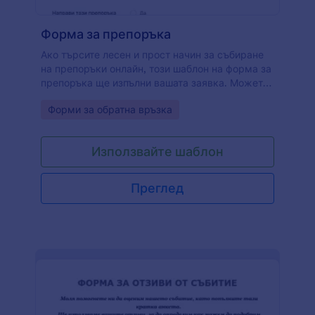
Форма за препоръка
Ако търсите лесен и прост начин за събиране
на препоръки онлайн, този шаблон на форма за
препоръка ще изпълни вашата заявка. Можете
да дадете на потребителите си възможност да
Go to Category:
Форми за обратна връзка
зададат препоръката, като обществени или
частна и да им предоставите възможност да
качват изображения и видеа с техните
Използвайте шаблон
препоръки. Това е чудесен начин да покажете
как хората обичат вашия продукт. Чувствайте
се свободни да персонализирате този шаблон
Преглед
на форма за препоръка според вашия собствен
бизнес, чрез разнообразни персонализирурми
инструменти и джаджи.