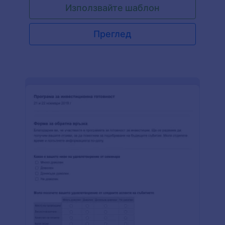
Използвайте шаблон
уебсайта на класа ви или изпратете имейл с
линк към формата до учениците. Те могат
лесно да предоставят информация за техните
Преглед
студенти, преди да оценят качеството и
достъпността на вашия онлайн курс. Ще
получавате всеки подаден формуляр във
вашия защитен Jotform акаунт, както и във
всяко от нашите 100+ приложения на трети
страни, с които изберете да интегрирате, от
Google Диск до Dropbox. Искате вашите
ученици да задават въпроси по време на час,
така че се уверете, че формaта за обратна
връзка за сесия за е-обучение прави същото!
Нашият конструктор на форми с плъзгане и
пускане ви улеснява да добавяте правилните
въпроси към вашата форма без никакво
кодиране. Чувствайте се свободни да
промените вида на скалите за оценка или да
изисквате повече писмени отговори от вашите
ученици. Като улеснява комуникацията с
вашите ученици, вашата форма за обратна
връзка за сесия за е-обучение ще ви даде