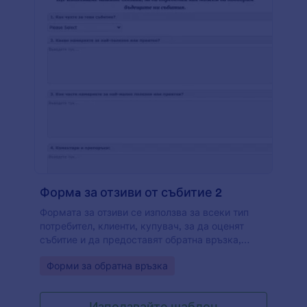
Формa за отзиви от събитие 2
Формата за отзиви се използва за всеки тип
потребител, клиенти, купувач, за да оценят
събитие и да предоставят обратна връзка,
използвайки тази форма. Този шаблон на
Go to Category:
Форми за обратна връзка
форма за отзиви от събитие прихваща цялата
уместна информация за обратна връзка и
позволява подобряване на вашите услуги за
Използвайте шаблон