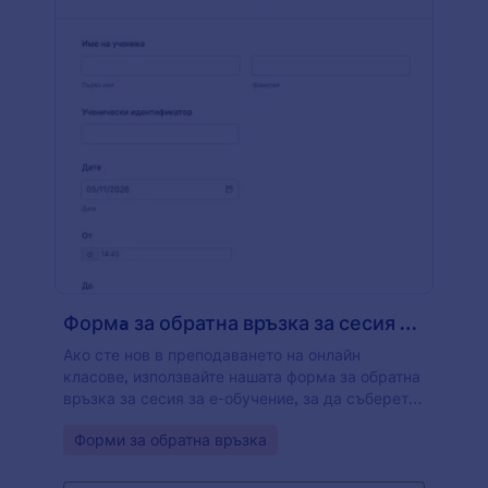
Формa за обратна връзка за сесия за е обучение
Ако сте нов в преподаването на онлайн
класове, използвайте нашата формa за обратна
връзка за сесия за е-обучение, за да съберете
моментално отзиви на учениците за това как се
Go to Category:
Форми за обратна връзка
справяте, като дистанционен учител. Просто
персонализирайте формата така, че да
отговаря на вашите нужди и я публикувайте на