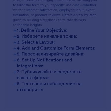
straightforward and highly customizable, allowing you
to tailor the form to your specific use case—whether
it’s for customer satisfaction, employee input, event
evaluation, or product reviews. Here’s a step-by-step
guide to building a feedback form that delivers
actionable insights:
+
1. Define Your Objective:
+
2. Изберете начална точка:
+
3. Select a Layout:
+
4. Add and Customize Form Elements:
+
5. Персонализирайте дизайна:
+
6. Set Up Notifications and
Integrations:
+
7. Публикувайте и споделете
вашата форма:
+
8. Тестване и наблюдение на
отговорите: