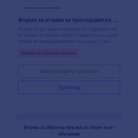
Форма за отзиви за преподавател на курс
Искате ли да знаете мислите на студентите си,
по време на техния клас? Студентите ще дадат
отзиви за преподавателите на курса, с тази
форма за отзиви за преподавател. Този формат
Go to Category:
Форми за обратна връзка
за обратна връзка включва студентски
идентификатор, имейл на студент, курс, име на
преподавател, отзиви за преподавател. Ще
Използвайте шаблон
знаете дали инструкторът е квалифициран.
Преглед