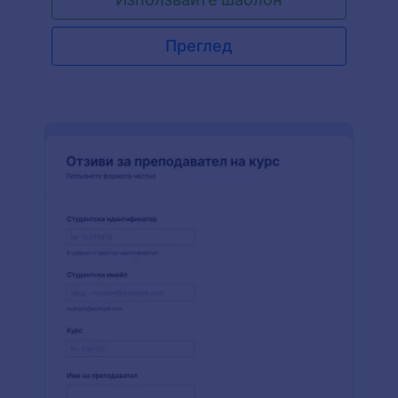
събития. Тази форма за обратна връзка за
събитие включва някои въпроси, като „Как
чухте за това събитие?“, „Какво намерихте за
Преглед
най-полезно или приятно?“. Също така,
участниците могат да добавят техните
коментари и препоръки и да оценят събитието.