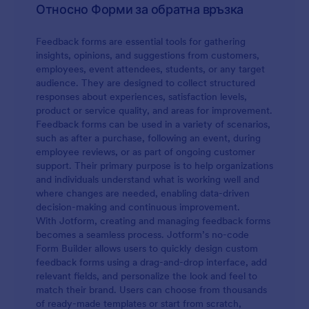
наблюдавайте как отговорите се изпращат
Относно Форми за обратна връзка
автоматично до вашия имейл акаунт. Точно
както другите ни безплатни шаблони, можете
Feedback forms are essential tools for gathering
да използвате нашия безплатен конструктор на
insights, opinions, and suggestions from customers,
форми, за да персонализирате формови
employees, event attendees, students, or any target
полета, шрифтовете и цветовете, за да
audience. They are designed to collect structured
съответстват на вашия бизнес. Ако искате да
responses about experiences, satisfaction levels,
събирате отзиви в избраната от вас услуга за
product or service quality, and areas for improvement.
съхранение, ние имаме повече от 100 мощни
Feedback forms can be used in a variety of scenarios,
интеграции на приложения като Google
such as after a purchase, following an event, during
Таблици, Google Диск, Dropbox и други. Можете
employee reviews, or as part of ongoing customer
дори да проследявате подадените формуляри
support. Their primary purpose is to help organizations
с правила за автоматизация или да изпращате
and individuals understand what is working well and
отговори до другите ви акаунти! Издигнете
where changes are needed, enabling data-driven
вашите бизнес комуникации на следващото
decision-making and continuous improvement.
ниво, с нашата безплатна форма за обратна
With Jotform, creating and managing feedback forms
връзка за уебинар.
becomes a seamless process. Jotform’s no-code
Form Builder allows users to quickly design custom
feedback forms using a drag-and-drop interface, add
relevant fields, and personalize the look and feel to
match their brand. Users can choose from thousands
of ready-made templates or start from scratch,