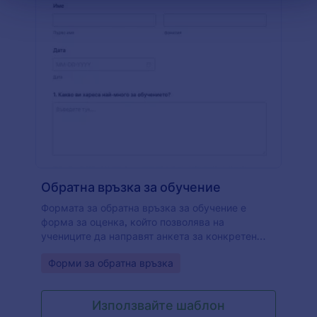
Обратна връзка за обучение
Формата за обратна връзка за обучение е
форма за оценка, който позволява на
учениците да направят анкета за конкретен
клас или курс и да изпратят обратна връзка на
Go to Category:
Форми за обратна връзка
инструктора или доставчика на обучението.
Използвайте тази безплатна форма за обратна
връзка за обучение, за да получите обратна
Използвайте шаблон
връзка от вашите ученици! Просто