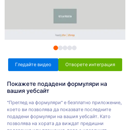
Формови Интеграции
СУС
СУС Интеграции
36 Интеграции
Featured CMS Form Integrations
Google Сайтове
Добавете стабилни форми към вашия
уебсайт в Google Sites
Гледайте видео
Отворете интеграция
Покажете подадени формуляри на
Magento (Adobe Commerce)
вашия уебсайт
Създайте мощни форми за вашия Magento
сайт
"Преглед на формуляри" е безплатно приложение,
което ви позволява да показвате последните
подадени формуляри на вашия уебсайт. Като
Shopify
позволява на хората да виждат предишни
Създайте мощни форми за вашия Shopify
магазин