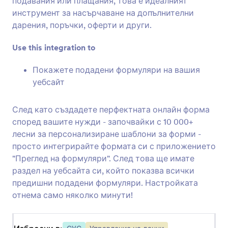
подавания или плащания, това е идеалният
инструмент за насърчаване на допълнителни
дарения, поръчки, оферти и други.
BigCommerce
Създавайте и вграждайте форми във вашия
Use this integration to
BigCommerce магазин
Покажете подадени формуляри на вашия
уебсайт
След като създадете перфектната онлайн форма
Най-нови
Популярност
според вашите нужди - започвайки с 10 000+
лесни за персонализиране шаблони за форми -
просто интегрирайте формата си с приложението
Google Сайтове
"Преглед на формуляри". След това ще имате
Добавете стабилни форми към вашия
раздел на уебсайта си, който показва всички
уебсайт в Google Sites
предишни подадени формуляри. Настройката
отнема само няколко минути!
Ghost
Създавайте и споделяйте форми към вашия