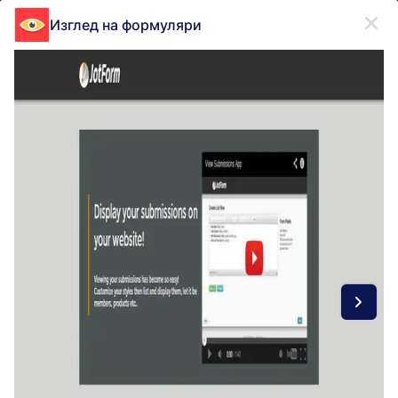
Начало на диалоговия прозорец
Изглед на формуляри
Регистрирайте се безплатно
ПРОДУКТ
Форма
Форма
Е-подписи
Работни процеси
Form Integrations Categories