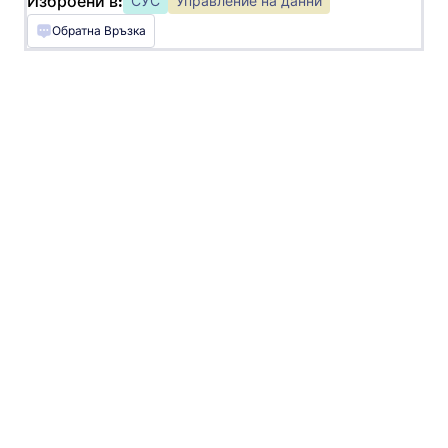
Изброени в:
СУС
Управление на данни
Ghost сайт
Обратна Връзка
Unbounce
Добавете форми към вашите Unbounce
начални страници
Blogger
Създайте персонализирани форми за вашия
Blogger уебсайт
GoDaddy
Създавайте лесно форми за вашия GoDaddy
уебсайт
Squarespace
Събирайте информация направо от вашия