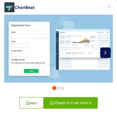
Начало на диалоговия прозорец
ChartBeat
Регистрирайте се безплатно
Form Widgets Categories
Джаджи за форма
Аналитики
Аналитики
28 Джаджи
Най-нови
Популярност
Добавете към чанта
Демо