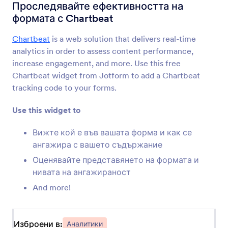
Преглед преди изпращане
Проследявайте ефективността на
Позволете на потребителите да прегледат
формата с Chartbeat
тяхните подадени формуляри
Chartbeat
is a web solution that delivers real-time
analytics in order to assess content performance,
Получете линка на страницата на
increase engagement, and more. Use this free
форма
Вземете URL адреса на вашата форма,
Chartbeat widget from Jotform to add a Chartbeat
когато е вградена в друга страница
tracking code to your forms.
Use this widget to
Попълнени полета
Покажете на потребителите броя на
Вижте кой е във вашата форма и как се
попълнените формови полета
ангажира с вашето съдържание
Оценявайте представянето на формата и
нивата на ангажираност
Брояч на подадени формуляри
And more!
Покажете колко пъти е попълнена вашата
форма
Изброени в:
Аналитики