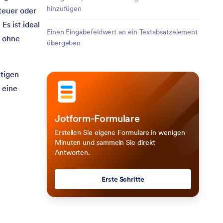
hinzufügen
teuer oder
s ist ideal
Einen Eingabefeldwert an ein Textabsatzelement
e ohne
übergeben
htigen
 eine
Jotform-Formulare
Erstellen Sie eigene Formulare in wenigen
Minuten und sammeln Sie direkt
Antworten.
Erste Schritte