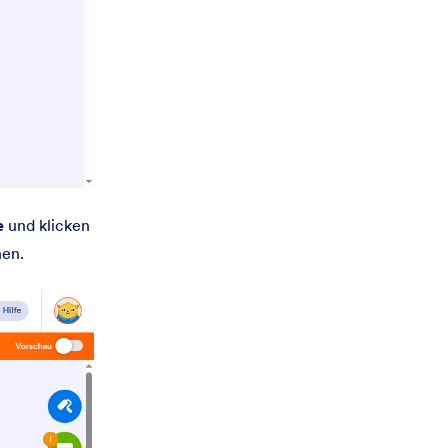
e
und klicken
hen.