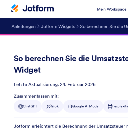
Mein Workspace
Anleitungen
Jotform Widgets
So berechnen Sie die 
So berechnen Sie die Umsatzst
Widget
Letzte Aktualisierung:
24. Februar 2026
Post ID
Zusammenfassen mit:
ChatGPT
Grok
Google AI Mode
Perplexit
Jotform erleichtert die Berechnung der Umsatzsteuer