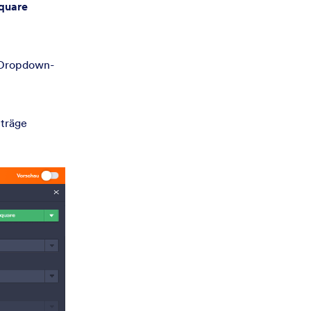
quare
r Dropdown-
träge