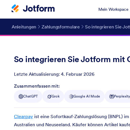
Mein Workspace
Anleitungen
Zahlungsformulare
So integrieren Sie Jo
So integrieren Sie Jotform mit 
Letzte Aktualisierung:
4. Februar 2026
Post ID
Zusammenfassen mit:
ChatGPT
Grok
Google AI Mode
Perplexit
Clearpay
ist eine Sofortkauf-Zahlungslösung (BNPL) im 
Australien und Neuseeland. Käufer können Artikel kaufe