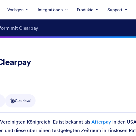
Vorlagen
Integrationen
Produkte
Support
tform mit Clearpay
Clearpay
y
Claude.ai
Vereinigten Königreich. Es ist bekannt als
Aft
e
rpay
in den USA
n und diese über einen festgelegten Zeitraum in zinslosen Ra