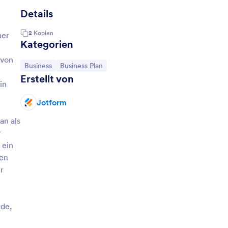
Details
2
Kopien
ner
Kategorien
 von
Zur Kategorie:
Zur Kategorie:
Business
Business Plan
Erstellt von
in
Jotform
an als
r
 ein
hen
r
nde,