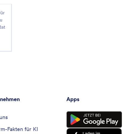
für
zu
Rat
rnehmen
Apps
uns
rm-Fakten für KI