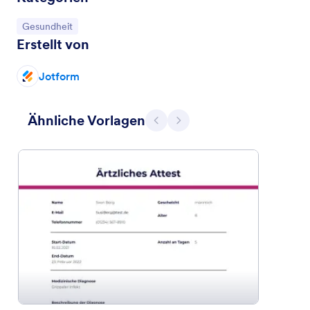
Zur Kategorie:
Gesundheit
Erstellt von
Jotform
Ähnliche Vorlagen
Zurück
Weiter