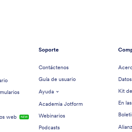
Soporte
Comp
Contáctenos
Acerc
Guía de usuario
Datos
rio
Kit d
Ayuda
mularios
En las
Academia Jotform
Bolet
Webinarios
ios web
NUEVA
Alian
Podcasts