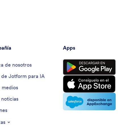
añía
Apps
a de nosotros
 de Jotform para IA
e medios
 noticias
ines
zas