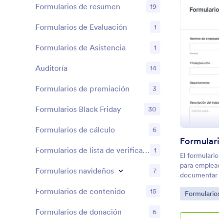
Formularios de resumen
19
Formularios de Evaluación
1
Formularios de Asistencia
1
Auditoría
14
Formularios de premiación
3
Formularios Black Friday
30
Formularios de cálculo
6
Formularios de lista de verificación
1
El formulari
para emplead
Formularios navideños
7
documentar 
responsabili
Formularios de contenido
15
Go to Cate
Formulario
una organiza
Formularios de donación
6