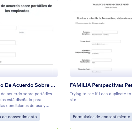
: Formulario De Acuerdo Sobre Portátiles De 
: 
Vista previa
Vista previa
Formulario De Acuerdo Sobre Portátiles De Los Empleados
FAMILIA Perspectivas Pe
o de acuerdo sobre portátiles
Trying to see if I can duplicate 
os está diseñado para
site
las condiciones de uso y
dad de los portátiles dentro de
gory:
Go to Category:
s de consentimiento
Formularios de consentimiento
ción.