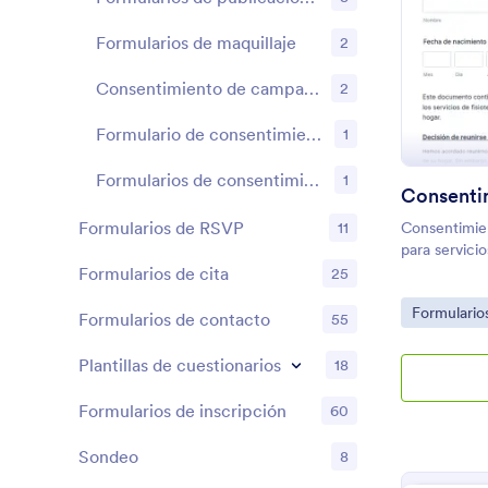
para cerrar 
transportist
Formularios de maquillaje
2
cualquier di
transportist
Consentimiento de campamentos de verano
2
acuerdo con e
acuerdo. Con
Formulario de consentimiento dental
1
en un acuerd
puede tener
Formularios de consentimiento para viajes
1
con el servi
el acuerdo 
Formularios de RSVP
Consentimie
11
puede mante
para servicio
todos los co
Formularios de cita
25
buscar en la
acuerdos. Es
Go to Cate
Formulario
página de la
Formularios de contacto
55
plantilla de
de carga par
Plantillas de cuestionarios
18
servicios de
Formularios de inscripción
60
Sondeo
8