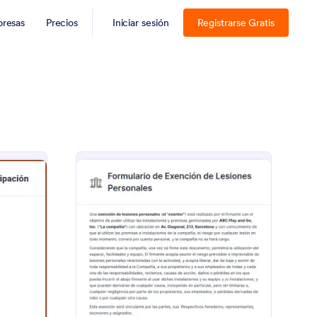
resas
Precios
Iniciar sesión
Registrarse Gratis
Formulario De Exención De Participación
: Formulario De Exen
Vista previa