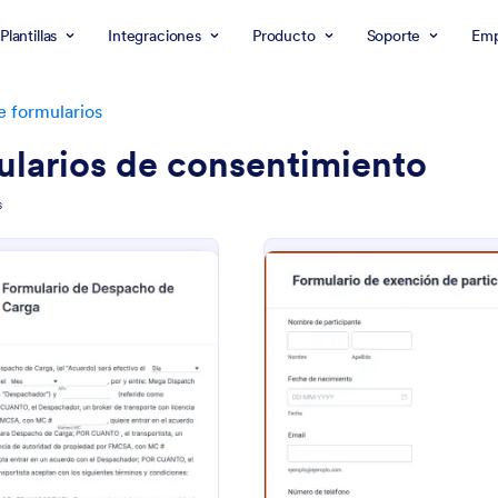
Plantillas
Integraciones
Producto
Soporte
Emp
de formularios
larios de consentimiento
s
: Formulario De Despacho De Carga
: 
Vista previa
Vista previa