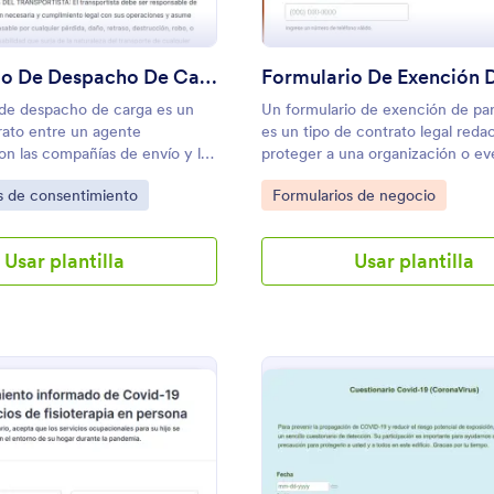
Formulario De Despacho De Carga
de despacho de carga es un
Un formulario de exención de par
rato entre un agente
es un tipo de contrato legal reda
on las compañías de envío y los
proteger a una organización o ev
s. Ellos sirven como
gory:
Go to Category:
s de consentimiento
Formularios de negocio
os para coordinar y asegurar el
pacho de cargas. En otros
to suele tratarse con los
Usar plantilla
Usar plantilla
o brókeres de carga. Quién lo
 representando al transportista
za las negociaciones para
carga. Después, ellos toman un
ntaje de la negociación con el
a. Así, documentar los términos
sportista y el agente para
s términos y condiciones.Esta
 acuerdo de despacho de carga
 formulario web que los
en utilizar instantáneamente