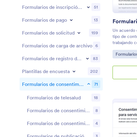
Formularios de inscripción a eventos
51
Formularios de pago
13
Un acuerdo 
Formularios de solicitud
159
tipo de cont
trabajando c
Formularios de carga de archivo
6
transportista
Go to Cate
Formulario
intermediari
Formularios de registro de reservas
83
correcto des
términos, es
Plantillas de encuesta
202
transitaros 
recibe actúa
Formularios de consentimiento
71
cuando reali
entregar la 
Formularios de telesalud
18
cierto porce
transportist
entre el tran
Formularios de consentimiento informado
8
concretar lo
plantilla de
Formularios de consentimiento médico
4
es un simple
agentes pued
Formularios de publicación de fotos
3