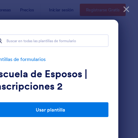
resas
Precios
Iniciar sesión
Registrarse Gratis
ntillas de formularios
scuela de Esposos |
nscripciones 2
Usar plantilla
Solicitud De Creación De Sitios Web Y Presencia Digital
: Solicitud De Prest
Vista previa