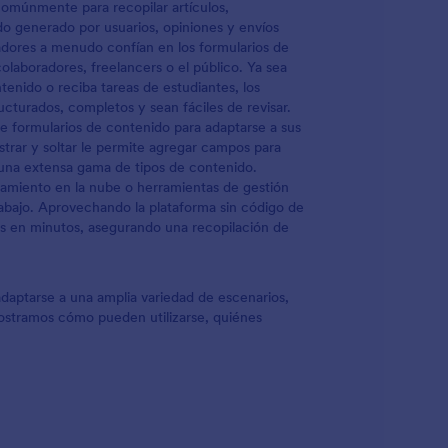
tipografías y añadir nuevos elementos. - De
 comúnmente para recopilar artículos,
esta manera, podemos hacer que sea muy
ido generado por usuarios, opiniones y envíos
sencillo tener el formulario con la imagen
cadores a menudo confían en los formularios de
de vuestra marca. Adicionalmente, podéis
colaboradores, freelancers o el público. Ya sea
escoger a donde os gustaría enviar las
enido o reciba tareas de estudiantes, los
respuestas integrándolo con las más de 100
ucturados, completos y sean fáciles de revisar.
posibles integraciones, incluyendo Google
te formularios de contenido para adaptarse a sus
Drive, Dropbox, y Google Sheets.
strar y soltar le permite agregar campos para
Recopilad fotos, vídeos, o incluso
e una extensa gama de tipos de contenido.
grabaciones de voz con las integraciones
amiento en la nube o herramientas de gestión
de Jotform.
trabajo. Aprovechando la plataforma sin código de
es en minutos, asegurando una recopilación de
daptarse a una amplia variedad de escenarios,
mostramos cómo pueden utilizarse, quiénes