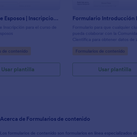
Escuela De Esposos | Inscripciones 2
e Inscripción para el curso de
Formulario para que cualquier c
Esposos
pueda colaborar con la Comunid
Cientifica para obtener datos de
donde existen lagunas temporale
gory:
Go to Category:
s de contenido
Formularios de contenido
Usar plantilla
Usar plantilla
Acerca de Formularios de contenido
Los formularios de contenido son formularios en línea especializados dis