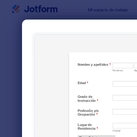
Inicio del diálogo
Mi espacio de trabajo
Plantillas 
Formu
ORDENAR POR
Popular
15 Plantillas
DISEÑO DEL
Clásico
FORMULARIO
TIPOS
Formularios de pedido
154
Formularios de inscripción
269