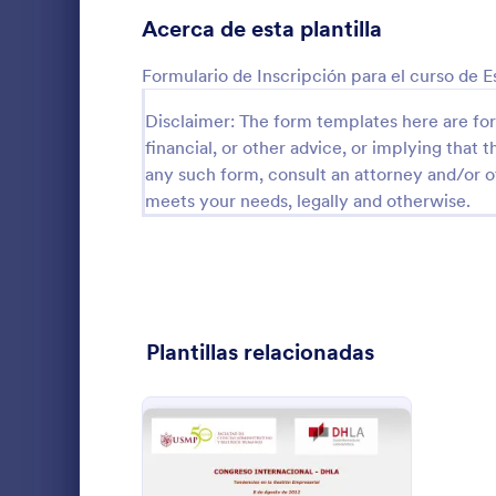
Acerca de esta plantilla
Formularios de inscripción
60
Formulario de Inscripción para el curso de 
Sondeo
8
Disclaimer: The form templates here are for 
Formularios de resumen
19
financial, or other advice, or implying that th
any such form, consult an attorney and/or o
Formularios de Evaluación
2
Formular
meets your needs, legally and otherwise.
Formularios de Asistencia
1
Comisión de 
Color, de fo
Auditoría
14
Go to Cate
Formulario
Formularios de premiación
3
Plantillas relacionadas
Formularios Black Friday
30
Formularios de cálculo
6
Formularios de lista de verificación
1