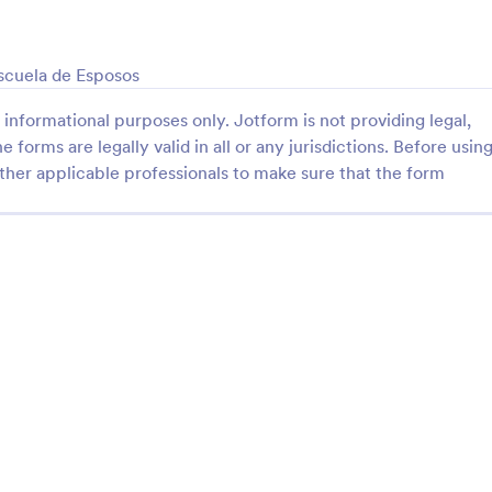
: Formulario De Comisiones [ESP]
: 
Vista previa
Vista previa
Escuela de Esposos
informational purposes only. Jotform is not providing legal,
e forms are legally valid in all or any jurisdictions. Before usin
ther applicable professionals to make sure that the form
io De Comisiones [ESP]
Requisicion De Medicam
dibujos hecho por Lineart and
Medicamentos
rma simple
gory:
Go to Category:
s de contenido
Formularios de contenido
Usar plantilla
Usar plantilla