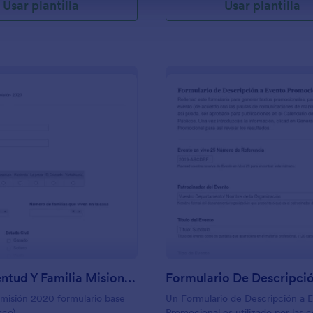
Usar plantilla
Usar plantilla
: CUU Juventud Y Familia Misionera
: 
Vista previa
Vista previa
CUU Juventud Y Familia Misionera
isión 2020 formulario base
Un Formulario de Descripción a 
sco)
Promocional es utilizado por las 