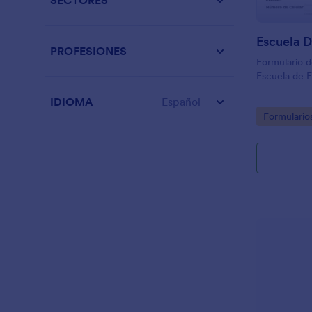
SECTORES
PROFESIONES
Formulario d
Escuela de 
IDIOMA
Español
Go to Cate
Formulario