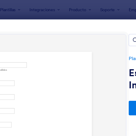
Plantillas
Integraciones
Producto
Soporte
Emp
de formularios
larios de contenido
Pla
E
I
: Registro Congreso Internacional
: 
Vista previa
Vista previa