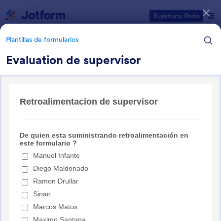
Inicio del diálogo
Registrarse Gratis
Plantillas de formularios
Evaluation de supervisor
Categorías de plantillas de formulario
Plantillas de formularios
Plantillas de recursos humanos
(RRHH)
188 Plantillas