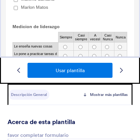
Usar plantilla
Formulario De Postulación Administrativa
Descripción General
Mostrar más plantillas
Un formulario de solicitud de trabajo
específicamente preparado para roles
administrativos
Acerca de esta plantilla
Go to Category:
Formas recursos humanos
favor completar formulario
Usar plantilla