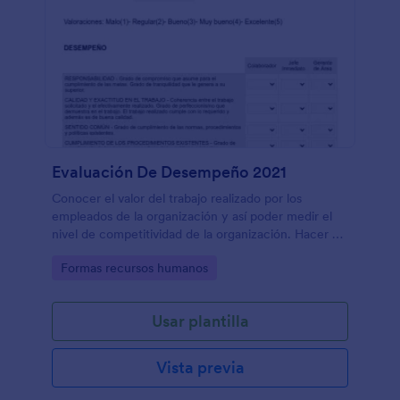
Evaluación De Desempeño 2021
Conocer el valor del trabajo realizado por los
empleados de la organización y así poder medir el
nivel de competitividad de la organización. Hacer un
seguimiento del avance y cumplimiento de los
Go to Category:
Formas recursos humanos
objetivos y metas establecidos. Conocer dar la
importancia que merece a lo que cada empleado y
equipo de empleados aporta a la organización.
Usar plantilla
Estimular una mayor productividad. Fomentar la
comunicación interna, sobre todo entre el jefe y los
empleados.
Vista previa