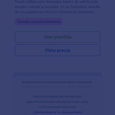
Puede utilizar este formulario básico de solicitud de
empleo cuando lo necesite. Es un formulario sencillo
de una página que incluye información personal,
formación académica, referencias y mucho más. El
Go to Category:
Formas recursos humanos
solicitante puede rellenar el formulario fácilmente.
Usar plantilla
Vista previa