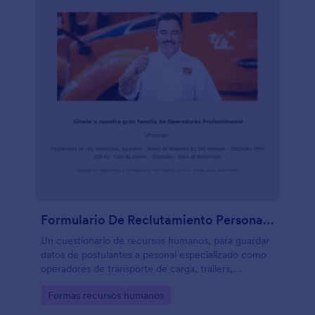
Formulario De Reclutamiento Personal Especializado
Un cuestionario de recursos humanos, para guardar
datos de postulantes a pesonal especializado como
operadores de transporte de carga, trailers,
camiones, montacargas, etc. Modifíque esta plantilla
Go to Category:
Formas recursos humanos
de acuerdo a su actividad u operación.