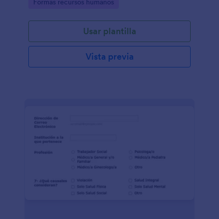
Go to Category:
Formas recursos humanos
Usar plantilla
Vista previa