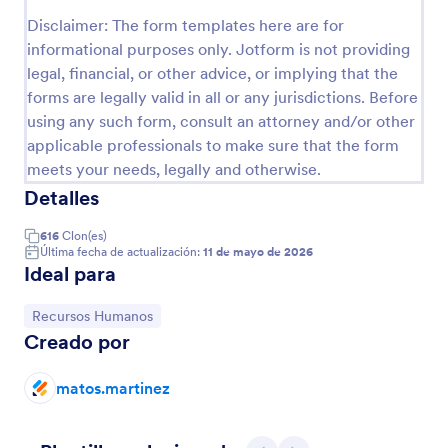
Disclaimer: The form templates here are for
informational purposes only. Jotform is not providing
Vista previa
legal, financial, or other advice, or implying that the
forms are legally valid in all or any jurisdictions. Before
using any such form, consult an attorney and/or other
applicable professionals to make sure that the form
meets your needs, legally and otherwise.
Detalles
616
Clon(es)
Última fecha de actualización:
11 de mayo de 2026
Ideal para
Ir a Categoría:
Recursos Humanos
Creado por
matos.martinez