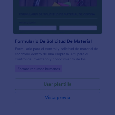
Formulario De Solicitud De Material
Formulario para el control y solicitud de material de
escritorio dentro de una empresa. Útil para el
control de inventario y conocimiento de los
requerimientos más frecuentes y poco frecuente de
Go to Category:
Formas recursos humanos
los colaboradores.
Usar plantilla
Vista previa