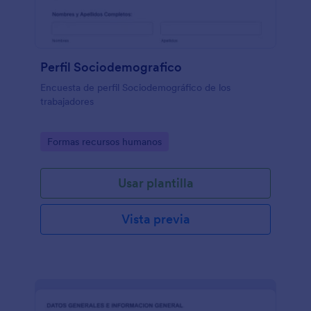
Perfil Sociodemografico
Encuesta de perfil Sociodemográfico de los
trabajadores
Go to Category:
Formas recursos humanos
Usar plantilla
Vista previa