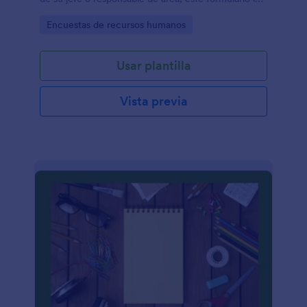
servirá como ejemplo!
Go to Category:
Encuestas de recursos humanos
Usar plantilla
Vista previa