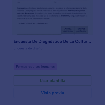
Encuesta De Diagnóstico De La Cultura Organizacional
Encuesta de diseño
Go to Category:
Formas recursos humanos
Usar plantilla
Vista previa