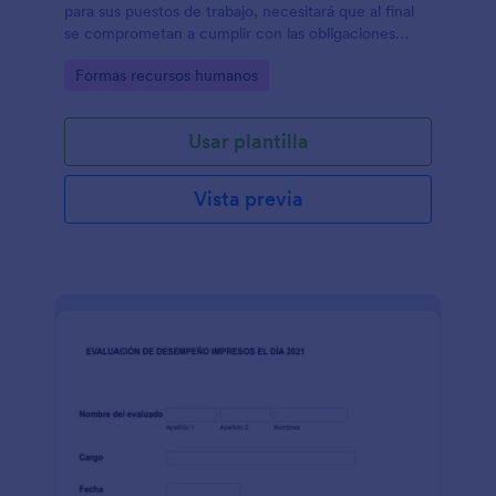
para sus puestos de trabajo, necesitará que al final
se comprometan a cumplir con las obligaciones
adquiridas en el contrato de trabajo y el reglamento
Go to Category:
Formas recursos humanos
de la empresa. Esta plantilla es un buen ejemplo para
que todo se haga en línea.
Usar plantilla
Vista previa