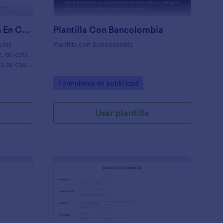
Registro De Participación En Caminata
Plantilla Con Bancolombia
 los
Plantilla con Bancolombia
, de esta
a su causa
Go to Category:
Formularios de publicidad
Usar plantilla