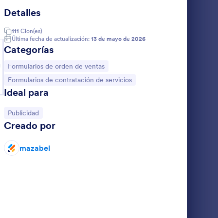
Detalles
boración De Pastel
Encuesta De Satisfacción De Taller
: Orden De Trabajo
Vista previa
111
Clon(es)
Última fecha de actualización:
13 de mayo de 2026
Categorías
g
Ir a Categoría:
Formularios de orden de ventas
Ir a Categoría:
Formularios de contratación de servicios
Encuesta De Satisfacción De Taller
Orden De Trabajo
Ideal para
ORDEN DE TRABAJO
Ir a Categoría:
Publicidad
Creado por
Go to Category:
Formularios de publicidad
mazabel
Usar plantilla