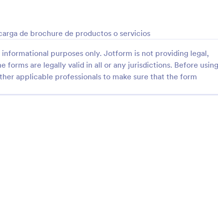
: Formulario Para Cotización De Pastelería Ela
: 
Vista previa
Vista previa
scarga de brochure de productos o servicios
informational purposes only. Jotform is not providing legal,
e forms are legally valid in all or any jurisdictions. Before usin
ther applicable professionals to make sure that the form
Formulario Para Cotización De Pastelería Elaboración De Pastel
ha de cotización de pasteles o
ddd
cumpleaños, quinceañeras,
s. Ideal para negocios de
ina. Incluye campos para
gory:
Go to Category:
s de publicidad
Formularios de publicidad
maño, número de porciones,
eada, etc
Usar plantilla
Usar plantilla