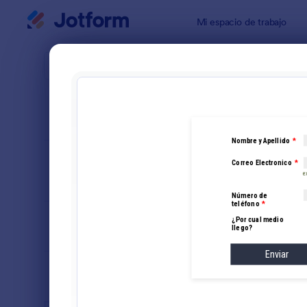
Inicio del diálogo
Mi espacio de trabajo
Plantillas 
Formu
ORDENAR POR
Popular
124 Plantill
DISEÑO DEL
Clásico
FORMULARIO
TIPOS
SECTORES