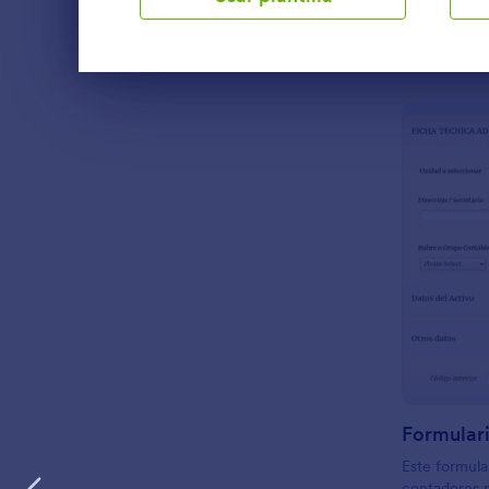
desempeño.
Fin del diálogo
Este formula
contadores p