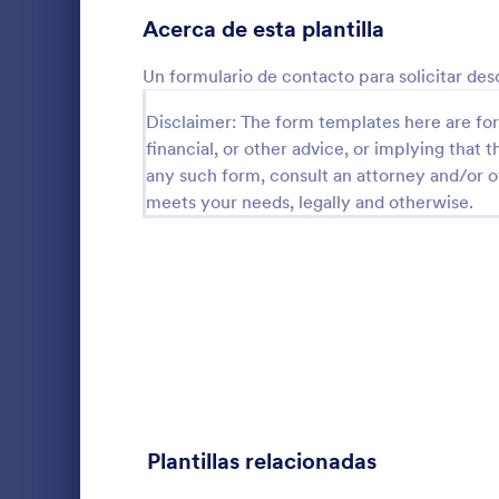
Acerca de esta plantilla
Formularios de videojuegos
11
Un formulario de contacto para solicitar de
Formularios médicos
252
Disclaimer: The form templates here are for 
Formas recursos humanos
188
financial, or other advice, or implying that th
Formularios de TI
43
any such form, consult an attorney and/or o
meets your needs, legally and otherwise.
Formularios de seguros
14
Un linda fic
tortas para 
Formularios de mercadeo
35
bodas y demá
repostería f
Formularios de fotografía
21
Go to Cate
Formulario
recopilar ta
temática des
Formularios para bienes raíces
28
Formularios SEO
4
Formularios de salones
25
Plantillas relacionadas