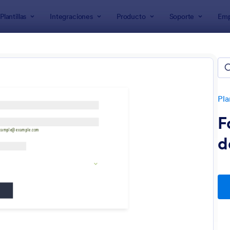
Plantillas
Integraciones
Producto
Soporte
Emp
de formularios
Formularios de publicidad
larios de publicidad
as
Pla
F
d
: Formulario Para Pedido De Pastelería Elabora
: 
Vista previa
Vista previa