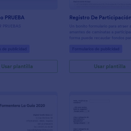
io PRUEBA
R PRUEBAS
Un bonito formulario para atraer a
amantes de caminatas a participar
forma puede recaudar fondos par
benéfica.
gory:
Go to Category:
s de publicidad
Formularios de publicidad
Usar plantilla
Usar plantilla