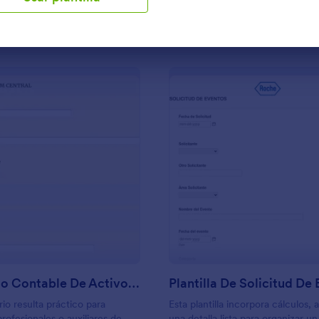
Usar plantilla
Usar plantilla
: Formulario Contable De Activos Fijos
: 
Vista previa
Vista previa
Formulario Contable De Activos Fijos
Plantilla De Solicitud De
rio resulta práctico para
Esta plantilla incorpora cálculos,
rofesionales o auxiliares de
una detalla lista para organizar u