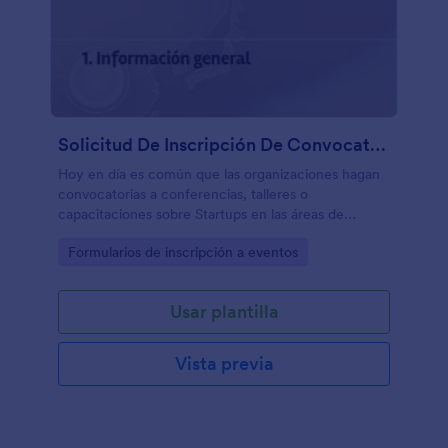
Solicitud De Inscripción De Convocatoria De Startups
Hoy en día es común que las organizaciones hagan
convocatorias a conferencias, talleres o
capacitaciones sobre Startups en las áreas de
FinTech/Insurance, Big Data, IoT/Smart Home,
Go to Category:
Formularios de inscripción a eventos
Logística, Blockchain, Cryptomonedas, Inteligencia
artificial/ Machine Learning y Otras. Esta plantilla
con un tema genial de startup puede servirle de
Usar plantilla
base para su evento.
Vista previa