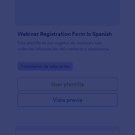
Webinar Registration Form In Spanish
Esta plantilla es por registro de webinars esa
collectas información del contacto y assistencia.
Go to Category:
Formularios de educación
Usar plantilla
Vista previa