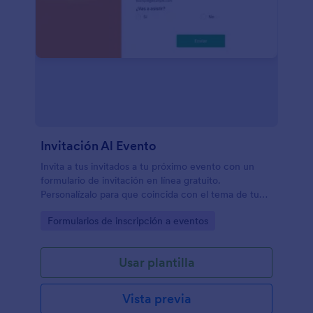
procesadores de pago de confianza como Apple
Pay, PayPal, o Stripe. Podéis también gestionar,
inventario, y programar envíos, añadir productos a
través de plataformas como Google Drive o
Dropbox. Ya podéis llevar vuestro negocio al
siguiente nivel con nuestra plantilla gratuita
totalmente personalizable - Al aceptar compras
online, llegaréis a más clientes y aumentaréis la
visibilidad del evento.
Invitación Al Evento
Invita a tus invitados a tu próximo evento con un
formulario de invitación en línea gratuito.
Personalízalo para que coincida con el tema de tu
evento. Fácil de integrar y compartir. Sin necesidad
Go to Category:
Formularios de inscripción a eventos
de programar.
Usar plantilla
Vista previa