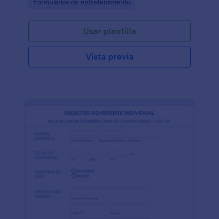
Go to Category:
Formularios de entretenimiento
senderismo
Usar plantilla
Vista previa