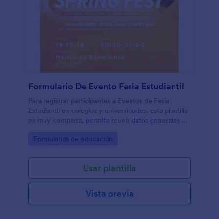
Formulario De Evento Feria Estudiantil
Para registrar participantes a Eventos de Feria
Estudiantil en colegios y universidades, esta plantilla
es muy completa, permite reunir datos generales de
alumnos y padres de famiia, confirmación de
Go to Category:
Formularios de educación
participación, tipo de comida solicitada, etc.
Usar plantilla
Vista previa