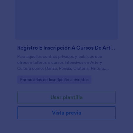
Registro E Inscripción A Cursos De Arte Y Cultura
Para aquellos centros privados y públicos que
ofrecen talleres o cursos intensivos en Arte y
Cultura como: Danza, Poesía, Oratoria, Pintura,
Canto, Escultura, Ajedrez, Declamación, Cuento
Go to Category:
Formularios de inscripción a eventos
Corto. Este formulario es la solución, ya que
funciona a través de condiciones que muestran solo
los campos concernientes al tipo de curso elegido y
Usar plantilla
al centro o plantel donde se imparte.
Vista previa