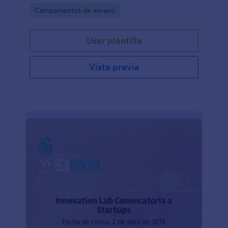
Go to Category:
Campamentos de verano
Usar plantilla
Vista previa