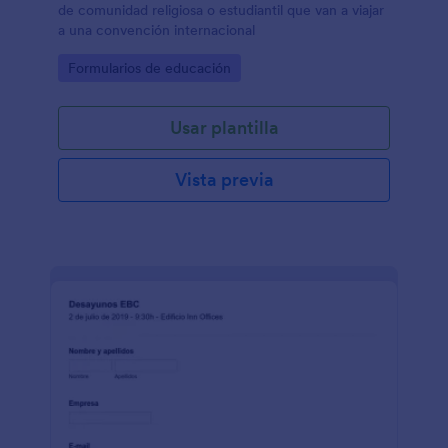
de comunidad religiosa o estudiantil que van a viajar
a una convención internacional
Go to Category:
Formularios de educación
Usar plantilla
Vista previa