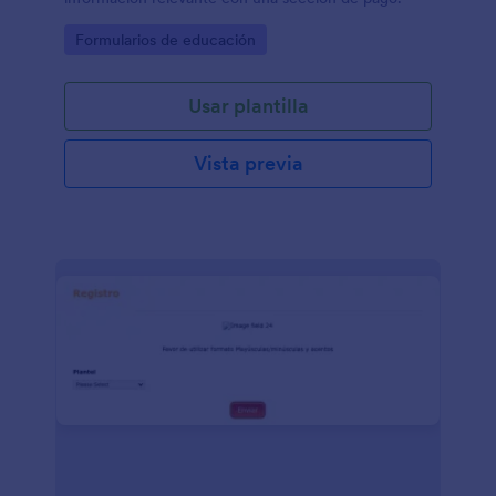
Go to Category:
Formularios de educación
Usar plantilla
Vista previa