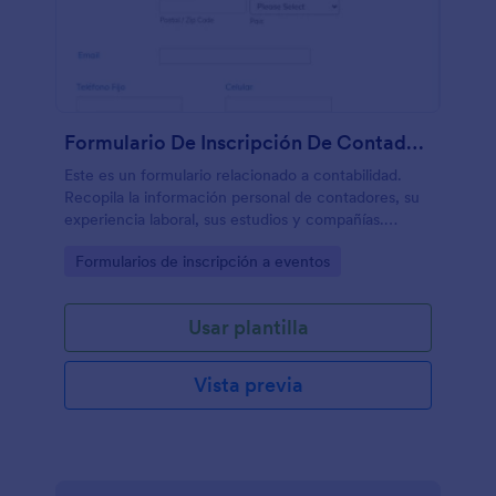
Formulario De Inscripción De Contadores
Este es un formulario relacionado a contabilidad.
Recopila la información personal de contadores, su
experiencia laboral, sus estudios y compañías.
Utilice este formulario de registro para eventos
Go to Category:
Formularios de inscripción a eventos
relacionados de contabilidad, convenciones o
registro en sociedades de contadores.
Usar plantilla
Vista previa