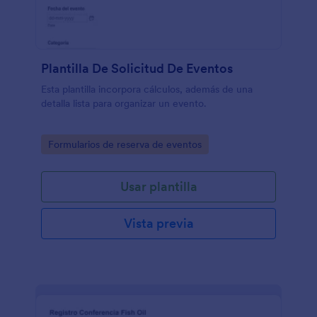
Plantilla De Solicitud De Eventos
Esta plantilla incorpora cálculos, además de una
detalla lista para organizar un evento.
Go to Category:
Formularios de reserva de eventos
Usar plantilla
Vista previa