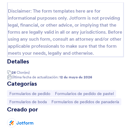
Disclaimer: The form templates here are for
informational purposes only. Jotform is not providing
legal, financial, or other advice, or implying that the
forms are legally valid in all or any jurisdictions. Before
using any such form, consult an attorney and/or other
applicable professionals to make sure that the form
meets your needs, legally and otherwise.
Detalles
26
Clon(es)
Orden De Trabajo De Comunicación Gráfica Y Multimedia
Última fecha de actualización:
12 de mayo de 2026
Categorías
Un formulario que le ayuda a aceptar una gran
variedad de trabajos (órdenes) relacionada con
Ir a Categoría:
Ir a Categoría:
Formularios de pedido
Formularios de pedido de pastel
solicitudes de trabajos multimedia.
Ir a Categoría:
Ir a Categoría:
Formularios de boda
Formularios de pedidos de panadería
Creado por
Go to Category:
Formularios de negocio
Jotform
Usar plantilla