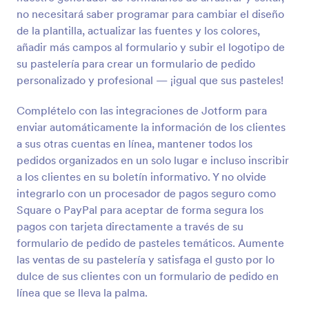
no necesitará saber programar para cambiar el diseño
Formulario De Pedido De Pinturas
de la plantilla, actualizar las fuentes y los colores,
Un formulario útil para que los clientes ordenen
añadir más campos al formulario y subir el logotipo de
pinturas a una determinada sucursal, recoge el
su pastelería para crear un formulario de pedido
nombre del cliente, tamaño y cantidad de producto
personalizado y profesional — ¡igual que sus pasteles!
y fecha de pedido.
Go to Category:
Formularios para servicios
Complételo con las integraciones de Jotform para
enviar automáticamente la información de los clientes
Usar plantilla
a sus otras cuentas en línea, mantener todos los
pedidos organizados en un solo lugar e incluso inscribir
Vista previa
a los clientes en su boletín informativo. Y no olvide
integrarlo con un procesador de pagos seguro como
Square o PayPal para aceptar de forma segura los
pagos con tarjeta directamente a través de su
formulario de pedido de pasteles temáticos. Aumente
las ventas de su pastelería y satisfaga el gusto por lo
dulce de sus clientes con un formulario de pedido en
línea que se lleva la palma.