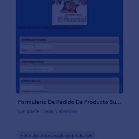
Formulario De Pedido De Producto Supermercado El Manantial
compra de víveres y abarrotes
Go to Category:
Formularios de pedido de productos