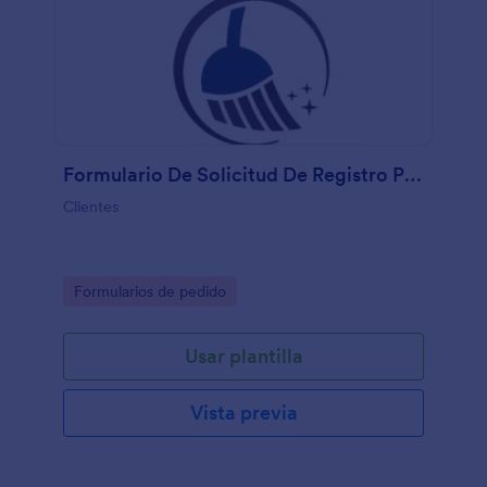
Formulario De Solicitud De Registro Para Servicio De Limpieza "Mision Clean"
Clientes
Go to Category:
Formularios de pedido
Usar plantilla
Vista previa