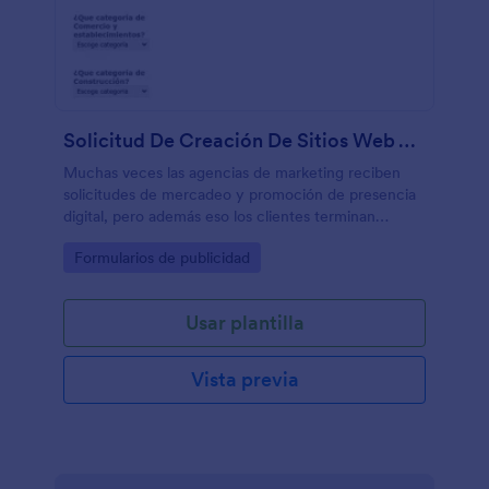
Solicitud De Creación De Sitios Web Y Presencia Digital
Muchas veces las agencias de marketing reciben
solicitudes de mercadeo y promoción de presencia
digital, pero además eso los clientes terminan
solicitando la creación de sitios web, configuración
Go to Category:
Formularios de publicidad
de dominio, hosting y SEO. Por lo que este
formulario se vuelve super conveniente para su
negocio.
Usar plantilla
Vista previa