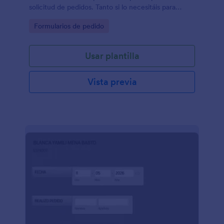
solicitud de pedidos. Tanto si lo necesitáis para
hacer entregas en las oficinas, como si hay un
Go to Category:
Formularios de pedido
evento, podréis tener vuestro formulario listo para
proveer de servicio y hacer las entregas
correctamente.
Usar plantilla
Vista previa