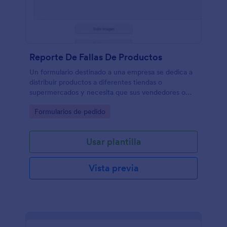
Reporte De Fallas De Productos
Un formulario destinado a una empresa se dedica a
distribuir productos a diferentes tiendas o
supermercados y necesita que sus vendedores o
clientes reporten fallas encontradas en los
Go to Category:
Formularios de pedido
productos tales como empaques rotos, producto
vencido, hongos, partes defectuosas, entre muchas
otras.
Usar plantilla
Vista previa