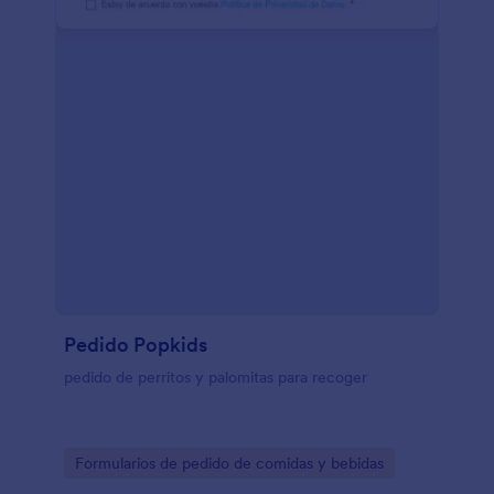
Pedido Popkids
pedido de perritos y palomitas para recoger
Go to Category:
Formularios de pedido de comidas y bebidas