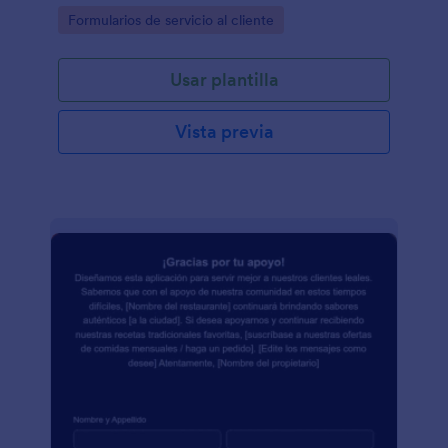
Go to Category:
Formularios de servicio al cliente
Usar plantilla
Vista previa