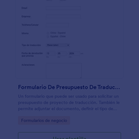
Formulario De Presupuesto De Traducción
Un formulario que puede ser usado para solicitar un
presupuesto de proyecto de traducción. También le
permite adjuntar el documento, definir el tipo de
traducción que necesitará y especificar fechas
Go to Category:
Formularios de negocio
límites para completarse.
Usar plantilla