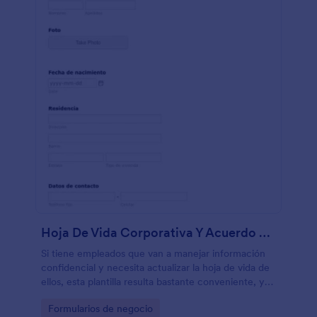
Hoja De Vida Corporativa Y Acuerdo De Confidencialidad
Si tiene empleados que van a manejar información
confidencial y necesita actualizar la hoja de vida de
ellos, esta plantilla resulta bastante conveniente, ya
que trae un acuerdo al que debe marcar como leído
Go to Category:
Formularios de negocio