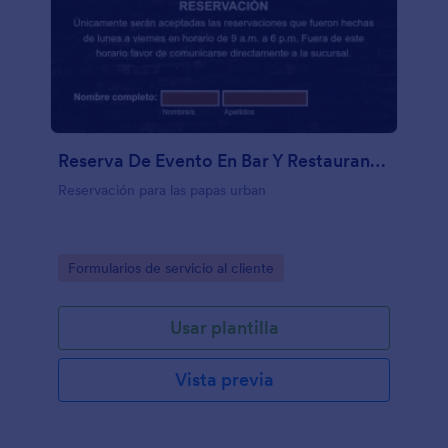
Reserva De Evento En Bar Y Restaurante De Asados
Reservación para las papas urban
Go to Category:
Formularios de servicio al cliente
Usar plantilla
Vista previa