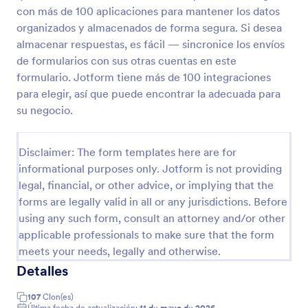
con más de 100 aplicaciones para mantener los datos
organizados y almacenados de forma segura. Si desea
Formulario De Planilla De Inscripción A Club Deportivo
almacenar respuestas, es fácil — sincronice los envíos
de formularios con sus otras cuentas en este
Para inscribir o re-inscribir miembros con sus datos
formulario. Jotform tiene más de 100 integraciones
personales, de contacto, de salud,
profesionales/laborales, información de disciplinas
para elegir, así que puede encontrar la adecuada para
deportivas y horarios. Esta plantilla viene con una
su negocio.
Go to Category:
Formularios de negocio
variedad de widgets para demostrar con este caso
real su uso y funcionamiento, entre ellos: campos
narrativos, e-firma y botonos de opción múltiple.
Disclaimer: The form templates here are for
Usar plantilla
informational purposes only. Jotform is not providing
legal, financial, or other advice, or implying that the
Vista previa
forms are legally valid in all or any jurisdictions. Before
using any such form, consult an attorney and/or other
applicable professionals to make sure that the form
meets your needs, legally and otherwise.
Detalles
107
Clon(es)
Última fecha de actualización:
11 de mayo de 2026