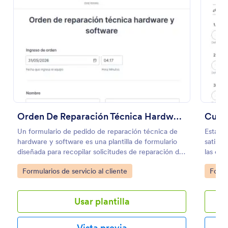
Usar plantilla
Vista previa
Orden De Reparación Técnica Hardware Y Software
Un formulario de pedido de reparación técnica de
Esta pl
hardware y software es una plantilla de formulario
satisfa
diseñada para recopilar solicitudes de reparación de
las emp
hardware y software.
comenta
Go to Category:
Go to
Formularios de servicio al cliente
Formu
satisfa
product
Usar plantilla
Vista previa