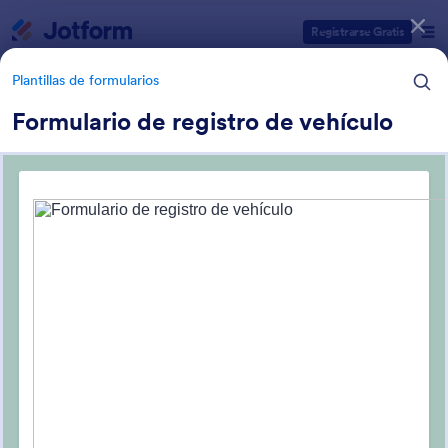
Inicio del diálogo
Registrarse Gratis
Plantillas de formularios
Formulario de registro de vehículo
Categorías de plantillas de formulario
Plantillas de formularios
Formularios de servicio al
cliente
110 Plantillas