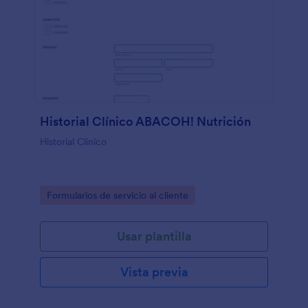
Historial Clínico ABACOH! Nutrición
Historial Clinico
Go to Category:
Formularios de servicio al cliente
Usar plantilla
Vista previa