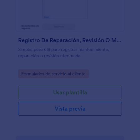
Registro De Reparación, Revisión O Mantenimiento
Simple, pero útil para registrar mantenimiento,
reparación o revisión efectuada
Go to Category:
Formularios de servicio al cliente
Usar plantilla
Vista previa