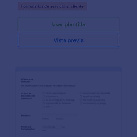
Go to Category:
Formularios de servicio al cliente
Usar plantilla
Vista previa