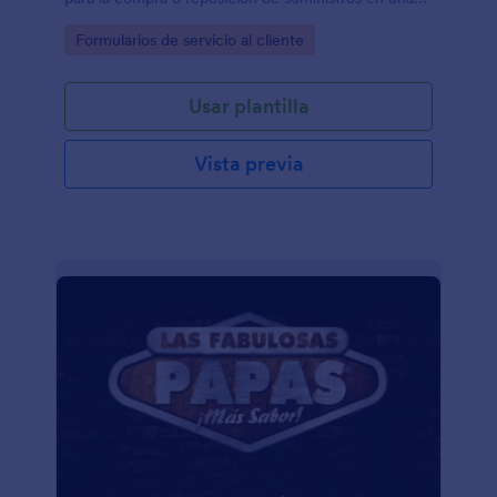
oficina o departamento.
Go to Category:
Formularios de servicio al cliente
Usar plantilla
Vista previa