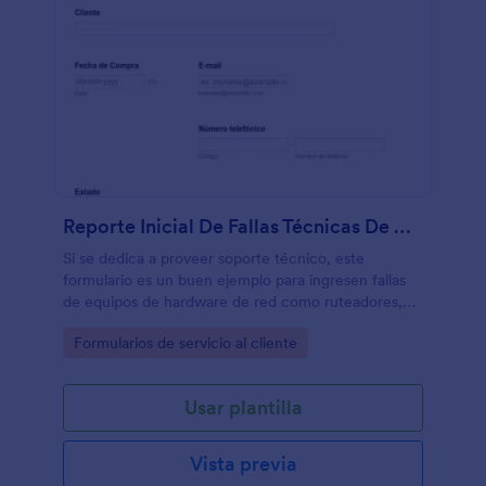
Reporte Inicial De Fallas Técnicas De Dispositivos
Si se dedica a proveer soporte técnico, este
formulario es un buen ejemplo para ingresen fallas
de equipos de hardware de red como ruteadores,
switch, hardware de computadores y similares.
Go to Category:
Formularios de servicio al cliente
Usar plantilla
Vista previa