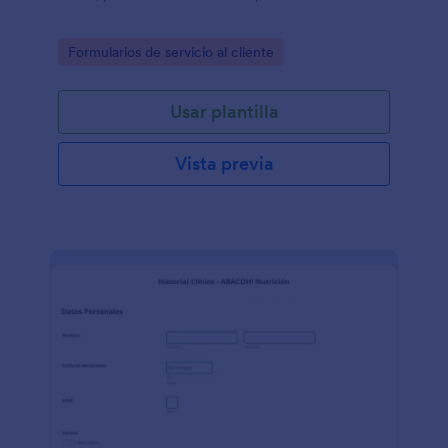
Go to Category:
Formularios de servicio al cliente
Usar plantilla
Vista previa