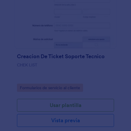
Creacion De Ticket Soporte Tecnico
CHEK LIST
Go to Category:
Formularios de servicio al cliente
Usar plantilla
Vista previa