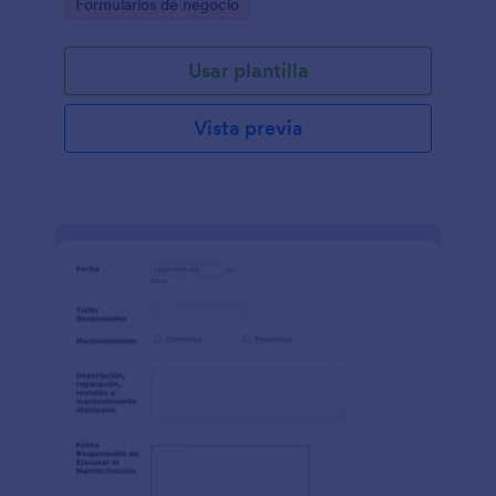
Go to Category:
Formularios de negocio
en la industria de hoteles y restaurantes.
Usar plantilla
Vista previa