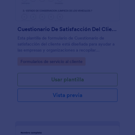
Cuestionario De Satisfacción Del Cliente
Esta plantilla de formulario de Cuestionario de
satisfacción del cliente está diseñada para ayudar a
las empresas y organizaciones a recopilar
comentarios valiosos y evaluar el nivel de
Go to Category:
Formularios de servicio al cliente
satisfacción que tienen los clientes con sus
productos, servicios o experiencia general.
Usar plantilla
Vista previa