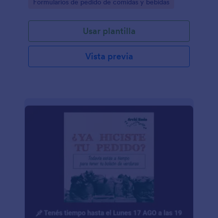
Go to Category:
Formularios de pedido de comidas y bebidas
Usar plantilla
Vista previa