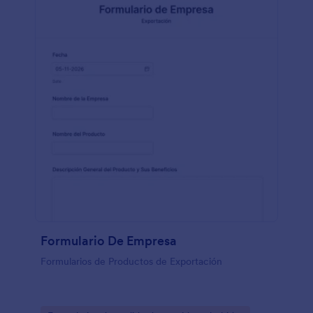
personalizadas para todos vuestros clientes, por qué
no personalizar vuestro formulario de pedido de
café también? Preparad vuestros cafés únicos con
el formulario de pedido de café con nuestro creador
de formularios de arrastrar y soltar. Sin tener que
utilizar código, podéis fácilmente añadir vuestros
ítems del menú, subir fotografías, y cambiar el
diseño de la plantilla para que coincida con vuestra
marca. Este formulario de pedido de café está ya
preparado para aceptar pagos en PayPal - pero si
queréis aceptar pagos a través de tarjetas de débito
o crédito o métodos de pago alternativos,
únicamente debéis integrar el proveedor de pago de
vuestra elección. ¡Mantened a vuestros clientes
cafeinados, mientras vuestras ventas online suben
con nuestro formulario de pedidos de café para
vuestro negocio!
Formulario De Empresa
Formularios de Productos de Exportación