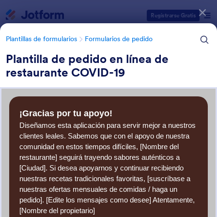
Inicio del diálogo
Registrarse Gratis
Plantillas de formularios
Formularios de pedido
Plantilla de pedido en línea de
restaurante COVID-19
Categorías de plantillas de formulario
Plantillas de formularios
Formularios de pedido
Formularios de pedido de
comidas y bebidas
12 Plantillas