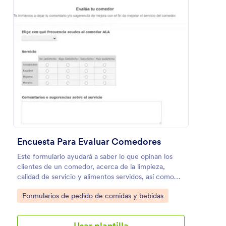
Encuesta Para Evaluar Comedores
Pedido Popkids
Este formulario ayudará a saber lo que opinan los
pedido de perritos y palomitas para recoger
clientes de un comedor, acerca de la limpieza,
calidad de servicio y alimentos servidos, así como
opiniones de las instalaciones. También pueden dejar
Go to Category:
Formularios de pedido de comidas y bebidas
comentarios extras sobre cada área evaluada.
Go to Category:
Formularios de pedido de comidas y bebidas
Usar plantilla