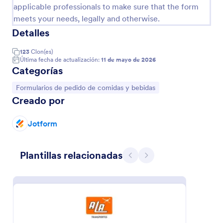
applicable professionals to make sure that the form
meets your needs, legally and otherwise.
Detalles
Encuesta Para Evaluar Comedores
Este formulario ayudará a saber lo que opinan los
123
Clon(es)
clientes de un comedor, acerca de la limpieza,
Última fecha de actualización:
11 de mayo de 2026
calidad de servicio y alimentos servidos, así como
Categorías
opiniones de las instalaciones. También pueden dejar
Go to Category:
Formularios de pedido de comidas y bebidas
comentarios extras sobre cada área evaluada.
Ir a Categoría:
Formularios de pedido de comidas y bebidas
Creado por
Usar plantilla
Jotform
Vista previa
Plantillas relacionadas
Atrás
Siguiente