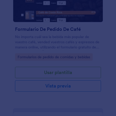
Formulario De Pedido De Café
No importa cuál sea la bebida más popular de
vuestro café, vended vuestros cafés y espressos de
manera online, utilizando el formulario gratuito de
pedido de café. Únicamente, personalizad el
Go to Category:
Formularios de pedido de comidas y bebidas
formulario para que se adapte a vuestras
necesidades y ponedlo a continuación en vuestra
página web para que empiece a aceptar pedidos
Usar plantilla
online ¡y pagos simultáneamente! Los clientes
podrán introducir su información de contacto, elegir
qué menú les gustaría escoger, y enviarlo poniendo
Vista previa
los detalles de pago. Recibiréis al instante los
pedidos de café en vuestra cuenta de Jotform
desde cualquier dispositivo. - Podéis incluso recibir
notificaciones utilizando nuestra aplicación gratuita
de Jotform para móviles. ¿Vosotros y vuestros
empleados trabajáis muy duro para crear bebidas