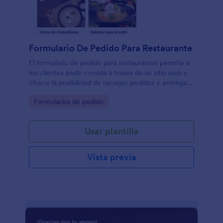
Formulario De Pedido Para Restaurante
El formulario de pedido para restaurantes permite a
los clientes pedir comida a través de su sitio web y
ofrece la posibilidad de recoger pedidos y entregas
a domicilio, así como de recibir pagos en línea.
Go to Category:
Formularios de pedido
Usar plantilla
Vista previa