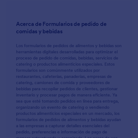
recogida de comidas solo toma unos minutos con
nuestro sencillo Creador de Formularios. Sin
necesidad de utilizar código - únicamente arrastrad
y soltad los campos y elementos visuales hasta que
Acerca de Formularios de pedido de
estéis satisfechos con el diseño de vuestra plantilla.
comidas y bebidas
Sentiros en total libertad de añadir franjas de
tiempo, opciones de entrega, y mucho más. Podéis
incluso integrar el formulario con otras Apps con las
Los formularios de pedidos de alimentos y bebidas son
que ya trabajáis, como puede ser Google Drive o
herramientas digitales desarrolladas para optimizar el
Dropbox, para que así automáticamente se
proceso de pedido de comidas, bebidas, servicios de
sincronicen los datos de envío a estas cuentas.
catering o productos alimenticios especiales. Estos
Alimentad a vuestra comunidad asegurando que
formularios son comúnmente utilizados por
reciben las comidas en el horario establecido con el
restaurantes, cafeterías, panaderías, empresas de
formulario de recogida de comidas.
catering, camiones de comida y proveedores de
bebidas para recopilar pedidos de clientes, gestionar
inventario y procesar pagos de manera eficiente. Ya
sea que esté tomando pedidos en línea para entrega,
organizando un evento de catering o vendiendo
productos alimenticios especiales en un mercado, los
formularios de pedidos de alimentos y bebidas ayudan
a las empresas a capturar detalles esenciales del
pedido, preferencias e información de pago de