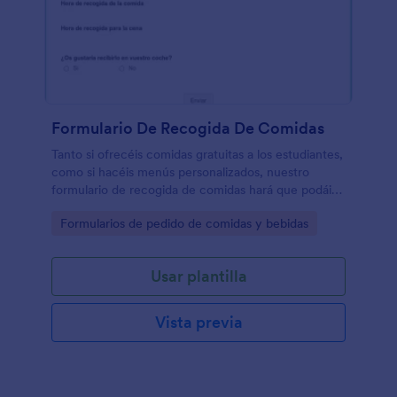
Formulario De Recogida De Comidas
Tanto si ofrecéis comidas gratuitas a los estudiantes,
como si hacéis menús personalizados, nuestro
formulario de recogida de comidas hará que podáis
organizaros mejor y podáis distribuir las comidas
Go to Category:
Formularios de pedido de comidas y bebidas
fácilmente. Únicamente debéis personalizar el
formulario para que se adapte a vuestras
necesidades y que, o bien, lo podáis poner también
Usar plantilla
en vuestra página web o lo compartáis como un
recipiente. Seréis capaces de tener la información
de contacto, seleccionar la fecha y la hora de
Vista previa
recogida. Instantáneamente, recibiréis los pedidos
en vuestra cuenta de Jotform, listo para ser
completado por ti y vuestro personal, sin ningún tipo
de retraso.Personalizar vuestro formulario de