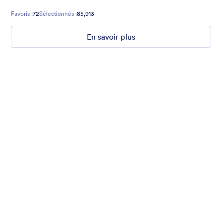
Favoris :
72
Sélectionnés :
85,913
En savoir plus
Ghosts on the Move
Use this mobile-friendly Halloween party theme where friendly
ghosts can be seen floating around the background. This theme
is wonderful for Halloween party planning or organizing a
spooky movie night.
Favoris :
99
Sélectionnés :
4,707