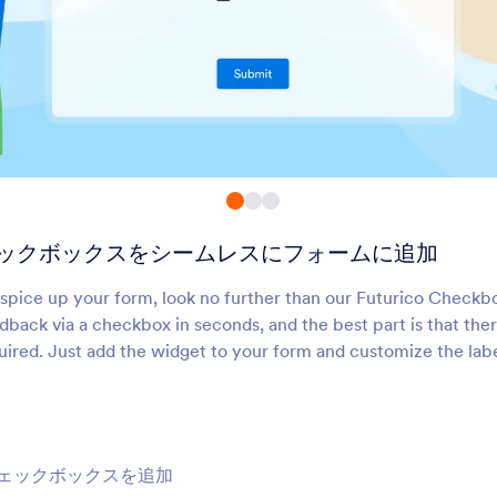
在庫管理
複数選択
商品の売りすぎやイベントのオ
ユーザーはドロップダ
ーバーブッキングを防ぎます
複数の回答を選択でき
なります
ボタンチェックボックス
ページ機能付きドロ
ウン
フォームにソリッドなチェック
フォームにページのあ
ボックスボタンを追加します
プダウンメニューを追
のチェックボックスをシームレスにフォームに追加
ウィークリー・アポイント
ビジュアル・マルチ
メントプランナー
ト
毎週予約枠のリストをフォーム
ユーザーが2つのボッ
o spice up your form, look no further than our Futurico Checkb
に追加する
でアイテムを移動して
edback via a checkbox in seconds, and the best part is that the
るようにします
ired. Just add the widget to your form and customize the labe
おしゃれなチェックボック
チケットの購入
ス
フォームにスタイリッシュなチ
購入可能なチケット数
ェックボックスを追加
ェックボックスを追加