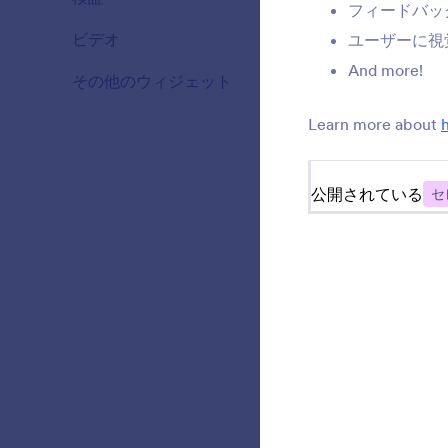
フィードバッ
ビデオ
20
ユーザーに視
And more!
その他のウィジェット
110
Learn more about
公開されている
セ