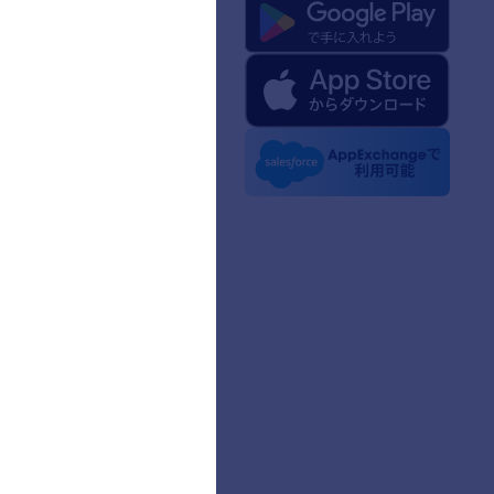
formについて
けのJotformの基本情報
ィアキット
のニュース
ースレター
トナーシップ
グ
様の体験談