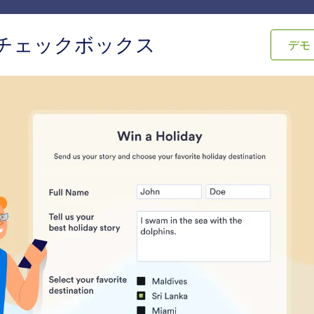
テンプレート
連携機能
商品
サポート
エン
icoチェックボックス
デモ
ィジェット
セレクトボックス
クトボックス
ィジェット
利用規約
チェックリスト
ユーザーに規約を表示し、同意
フォームにチェックリ
を得ます
加します