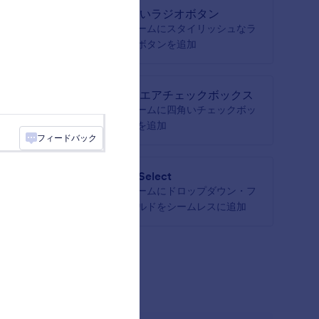
のドロ
四角いラジオボタン
れた選択
フォームにスタイリッシュなラ
ンフィー
ジオボタンを追加
スクエアチェックボックス
ストリを
フォームに四角いチェックボッ
クスを追加
フィードバック
asmSelect
ョンに画
フォームにドロップダウン・フ
ィールドをシームレスに追加
もっと見る