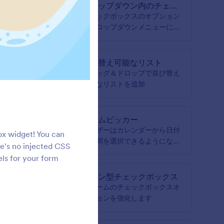
ドロップダウン内のチェッ
クボックス
ウンから
チェックボックスのオプション
るように
をドロップダウンメニューに配
置します
ップダ
並び替え可能なリスト
るドロッ
ドラッグ＆ドロップで並び替え
加します
可能なリストを追加
セレク
タイムピッカー
クスの間
ユーザーはカレンダーから日付
ox widget! You can
選択でき
と時間を選択できるようになり
re's no injected CSS
ます
ls for your form
ライン型チェックボックス
を表示
フォームのチェックボックスオ
プションを強化します