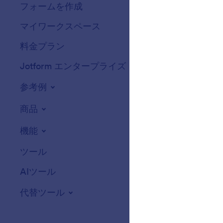
フォームを作成
テンプレート
マイワークスペース
フォームテーマ
料金プラン
フォームウィジ
Jotform エンタープライズ
連携機能
参考例
ウェブサイトウ
NEW
商品
機能
ツール
AIツール
代替ツール