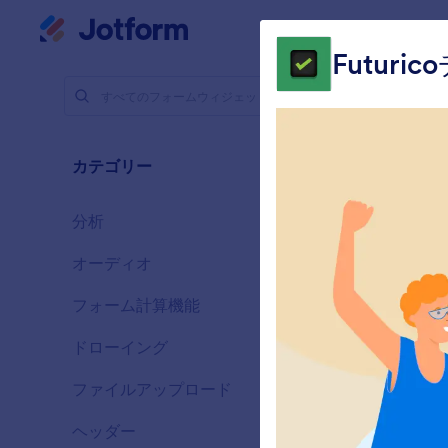
開始
マイワークスペース
Futur
フォームウ
セレ
カテゴリー
65 のウ
分析
28
オーディオ
6
フォーム計算機能
33
ドローイング
9
ファイルアップロード
14
ヘッダー
13