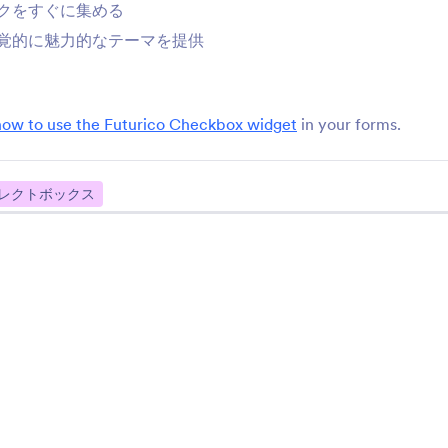
クをすぐに集める
フラットチェックボックス
グループ化された値
ップダウン
覚的に魅力的なテーマを提供
フラットスタイルのデザインで
グループごとに整理さ
チェックボックスを使用する
肢付きのドロップダウ
ルドを追加
how to use the Futurico Checkbox widget
in your forms.
ユーザーが指定可能なドロ
ギフト登録
ップダウン
ユーザーが、ドロップダウンリ
フォームにギフトレジ
ストのカスタムオプションを追
追加
レクトボックス
加できるようにします
数量限定ギフト登録
画像のラジオボタン
レジストリアイテムの在庫状況
ラジオボタンのオプシ
をリアルタイムで更新
像を使用
フォームウィジェットを