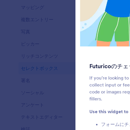
マッピング
43
複数エントリー
25
写真
28
ピッカー
76
リッチコンテンツ
57
Futurico
セレクトボックス
65
If you’re looking t
署名
6
collect input or fe
code or images requ
ソーシャル
12
fillers.
アンケート
25
Use this widget to
テキストエディター
12
フォームにチ
検証
36