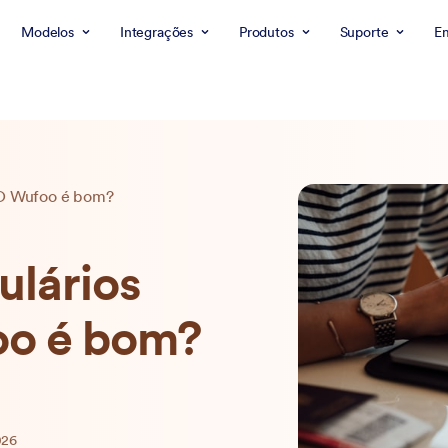
Modelos
Integrações
Produtos
Suporte
E
 O Wufoo é bom?
ulários
oo é bom?
026