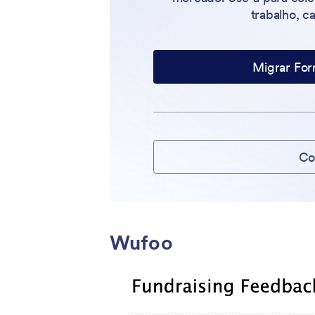
trabalho, c
Migrar For
Co
Wufoo