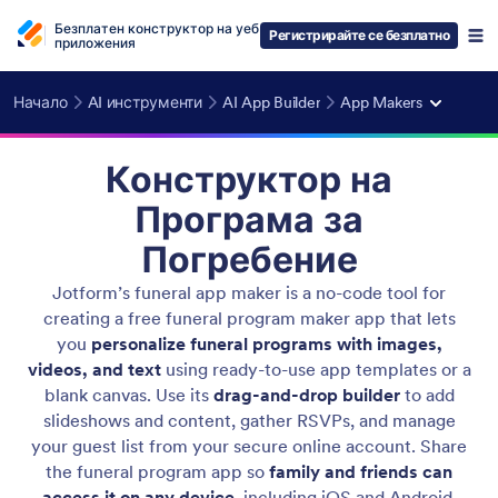
Безплатен конструктор на уеб
Регистрирайте се безплатно
приложения
Начало
AI инструменти
AI App Builder
App Makers
Конструктор на
Програма за
Погребение
Jotform’s funeral app maker is a no-code tool for
creating a free funeral program maker app that lets
you
personalize funeral programs with images,
videos, and text
using ready-to-use app templates or a
blank canvas. Use its
drag-and-drop builder
to add
slideshows and content, gather RSVPs, and manage
your guest list from your secure online account. Share
the funeral program app so
family and friends can
access it on any device
, including iOS and Android.