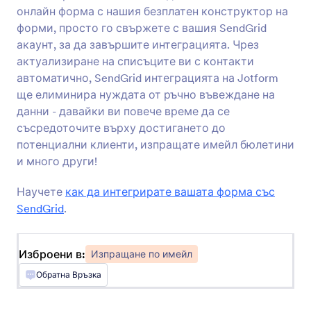
онлайн форма с нашия безплатен конструктор на
AWeber
форми, просто го свържете с вашия SendGrid
Събирайте нови контакти и ги добавете към
акаунт, за да завършите интеграцията. Чрез
вашите имейл списъци
актуализиране на списъците ви с контакти
автоматично, SendGrid интеграцията на Jotform
GetResponse
ще елиминира нуждата от ръчно въвеждане на
Автоматично добавяне на контакти към
данни - давайки ви повече време да се
списъците ви с имейл кампании
съсредоточите върху достигането до
потенциални клиенти, изпращате имейл бюлетини
и много други!
MailerLite
Събирайте имейли на абонати и ги
Научете
как да интегрирате вашата форма със
изпращайте автоматично до MailerLite
SendGrid
.
Campaign Monitor
Изброени в:
Изпращане по имейл
Автоматично добавяне на нови абонати към
Обратна Връзка
вашите имейл списъци