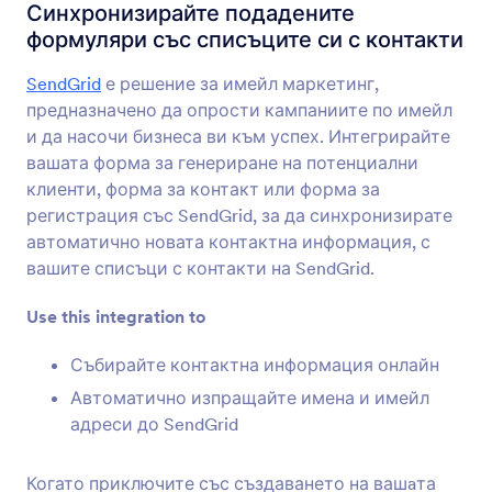
Формови Интеграции
Изпращане по имейл
Синхронизирайте подадените
формуляри със списъците си с контакти
Интеграции с имейли
SendGrid
е решение за имейл маркетинг,
59 Интеграции
предназначено да опрости кампаниите по имейл
и да насочи бизнеса ви към успех. Интегрирайте
вашата форма за генериране на потенциални
Най-нови
Популярност
клиенти, форма за контакт или форма за
регистрация със SendGrid, за да синхронизирате
автоматично новата контактна информация, с
Mailchimp
вашите списъци с контакти на SendGrid.
Добавете и актуализирайте контакти във
вашите имейл списъци
Use this integration to
Събирайте контактна информация онлайн
Constant Contact
Автоматично изпращайте имена и имейл
Добавете незабавно нови контакти в
адреси до SendGrid
списъците си с имейли
Когато приключите със създаването на вашaта