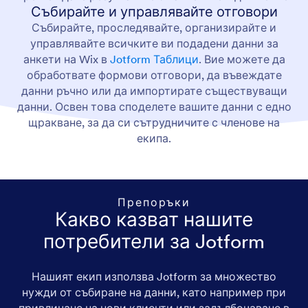
Събирайте и управлявайте отговори
Събирайте, проследявайте, организирайте и
управлявайте всичките ви подадени данни за
анкети на Wix в
Jotform Таблици
. Вие можете да
обработвате формови отговори, да въвеждате
данни ръчно или да импортирате съществуващи
данни. Освен това споделете вашите данни с едно
щракване, за да си сътрудничите с членове на
екипа.
Препоръки
Какво казват нашите
потребители за Jotform
Нашият екип използва Jotform за множество
нужди от събиране на данни, като например при
привличане на нови клиенти или задълбочаване в