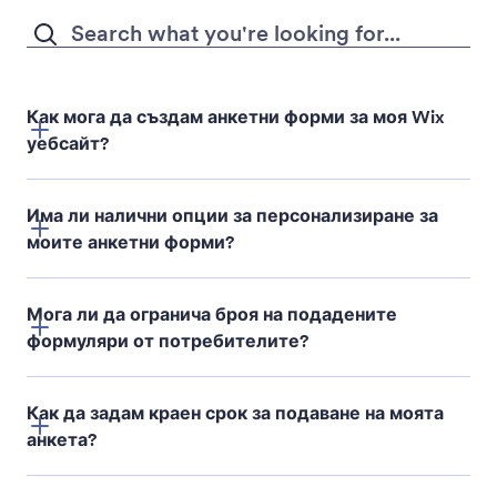
Как мога да създам анкетни форми за моя Wix
уебсайт?
Има ли налични опции за персонализиране за
моите анкетни форми?
900+ шаблона на
анкети
Мога ли да огранича броя на подадените
формуляри от потребителите?
Как да задам краен срок за подаване на моята
анкета?