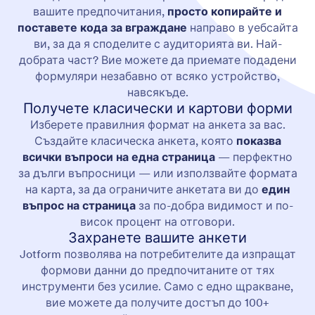
вашите предпочитания,
просто копирайте и
поставете
кода за вграждане
направо в уебсайта
ви, за да я споделите с аудиторията ви. Най-
добрата част? Вие можете да приемате подадени
формуляри незабавно от всяко устройство,
навсякъде.
Получете класически и картови форми
Изберете правилния формат на анкета за вас.
Създайте класическа анкета, която
показва
всички въпроси на една страница
— перфектно
за дълги въпросници — или използвайте формата
на карта, за да ограничите анкетата ви до
един
въпрос на страница
за по-добра видимост и по-
висок процент на отговори.
Захранете вашите анкети
Jotform позволява на потребителите да изпращат
формови данни до предпочитаните от тях
инструменти без усилие. Само с едно щракване,
вие можете да получите достъп до 100+