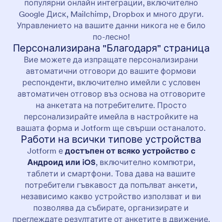
популярни онлайн интеграции, включително
Google Диск, Mailchimp, Dropbox и много други.
Управлението на вашите данни никога не е било
по-лесно!
Персонализирана "Благодаря" страница
Вие можете да изпращате персонализирани
автоматични отговори до вашите формови
респонденти, включително имейли с условен
автоматичен отговор въз основа на отговорите
на анкетата на потребителите. Просто
персонализирайте имейла в настройките на
вашата форма и Jotform ще свърши останалото.
Работи на всички типове устройства
Jotform е
достъпен от всяко устройство с
Андроид или iOS
, включително компютри,
таблети и смартфони. Това дава на вашите
потребители гъвкавост да попълват анкети,
независимо какво устройство използват и ви
позволява да събирате, организирате и
преглеждате резултатите от анкетите в движение.