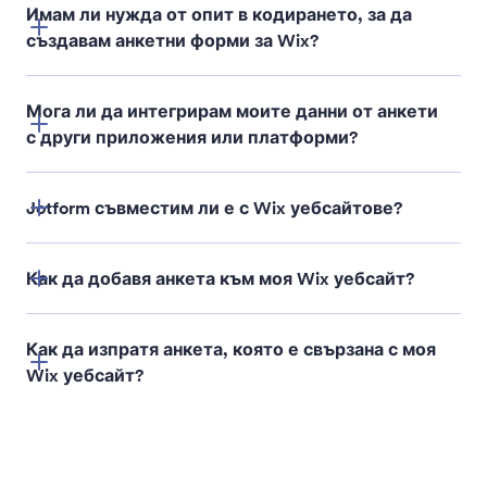
Имам ли нужда от опит в кодирането, за да
Лимит за подадени
създавам анкетни форми за Wix?
формуляри
Мога ли да интегрирам моите данни от анкети
с други приложения или платформи?
Как да добавите ограничения за време и отговори
към форми
Jotform съвместим ли е с Wix уебсайтове?
Как да добавя анкета към моя Wix уебсайт?
Как да изпратя анкета, която е свързана с моя
Wix уебсайт?
инструкции