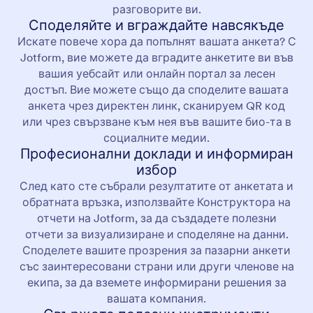
разговорите ви.
Споделяйте и вграждайте навсякъде
Искате повече хора да попълнят вашата анкета? С
Jotform, вие можете да вградите анкетите ви във
вашия уебсайт или онлайн портал за лесен
достъп. Вие можете също да споделите вашата
анкета чрез директен линк, сканируем QR код
или чрез свързване към нея във вашите био-та в
социалните медии.
Професионални доклади и информиран
избор
След като сте събрали резултатите от анкетата и
обратната връзка, използвайте Конструктора на
отчети на Jotform, за да създадете полезни
отчети за визуализиране и споделяне на данни.
Споделете вашите прозрения за пазарни анкети
със заинтересовани страни или други членове на
екипа, за да вземете информирани решения за
вашата компания.