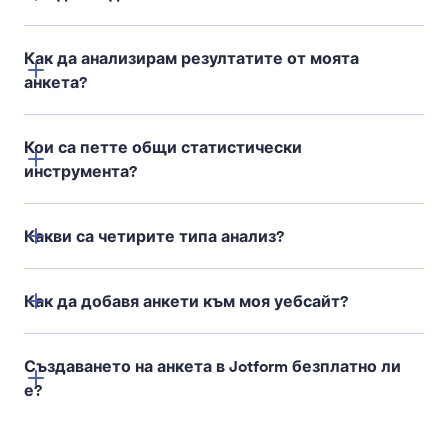
Как да анализирам резултатите от моята
анкета?
Кои са петте общи статистически
инструмента?
Какви са четирите типа анализ?
Означителни
Стандартно отклонение
Как да добавя анкети към моя уебсайт?
Описателен анализ
Регресия
Диагностичен анализ
Създаването на анкета в Jotform безплатно ли
Тестване на хипотези
е?
Прогностичен анализ
Определяне на размера на извадката